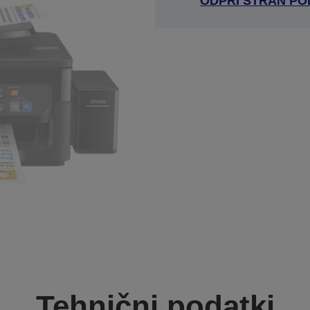
ODPRI STRAN P
Tehnični podatki