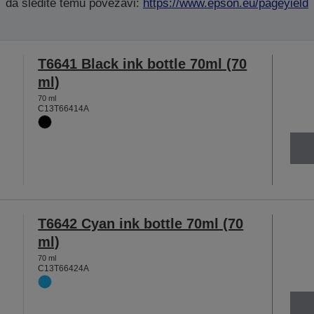
da sledite temu povezavi:
https://www.epson.eu/pageyield
T6641 Black ink bottle 70ml (70
ml)
70 ml
C13T66414A
T6642 Cyan ink bottle 70ml (70
ml)
70 ml
C13T66424A