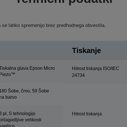
ka se lahko spremenijo brez predhodnega obvestila.
Tiskanje
Tiskalna glava Epson Micro
Hitrost tiskanja ISO/IEC
Piezo™
24734
180 Šobe, črno, 59 Šobe
na barvo
3 pl, S tehnologijo
Hitrost tiskanja
prilagodljive velikosti
kapljice