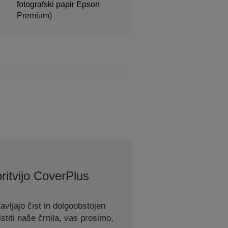
fotografski papir Epson
Premium)
Črna, Cijan, Rumena,
Magenta
ritvijo CoverPlus
avljajo čist in dolgoobstojen
stiti naše črnila, vas prosimo,