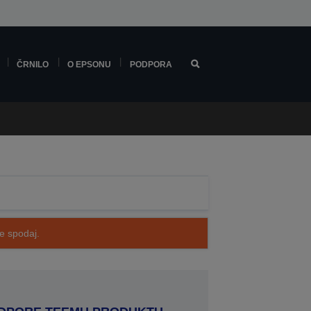
ČRNILO
O EPSONU
PODPORA
te spodaj.