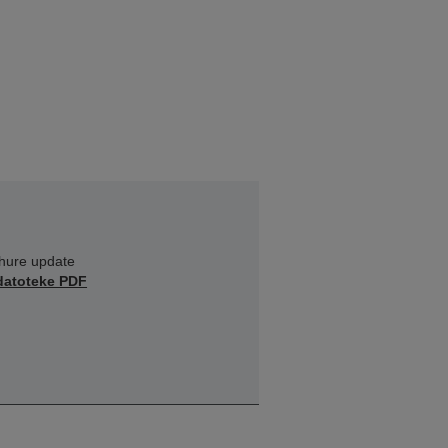
hure update
datoteke PDF