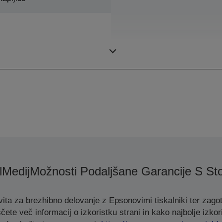
Barve
l
Medij
Možnosti Podaljšane Garancije S Sto
ita za brezhibno delovanje z Epsonovimi tiskalniki ter zagot
čete več informacij o izkoristku strani in kako najbolje izkori