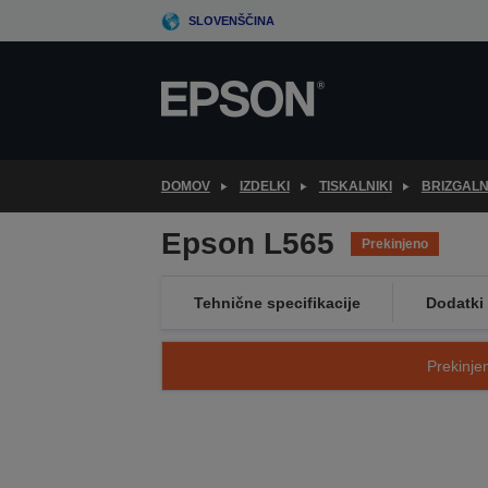
Skip
SLOVENŠČINA
to
main
content
DOMOV
IZDELKI
TISKALNIKI
BRIZGALNI
Epson L565
Prekinjeno
Tehnične specifikacije
Dodatki
Prekinjen