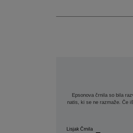
Epsonova črnila so bila razv
natis, ki se ne razmaže. Če iš
Lisjak Črnila