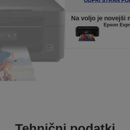
ODPRI STRAN P
Na voljo je novejši 
Epson Exp
Tehnični podatki