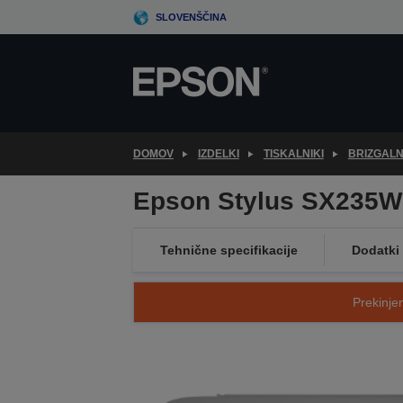
Skip
SLOVENŠČINA
to
main
content
DOMOV
IZDELKI
TISKALNIKI
BRIZGALNI
Epson Stylus SX235W
Tehnične specifikacije
Dodatki
Prekinjen