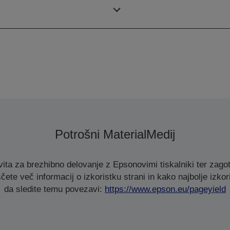
Barve
Potrošni Material
Medij
ita za brezhibno delovanje z Epsonovimi tiskalniki ter zagot
čete več informacij o izkoristku strani in kako najbolje izkori
da sledite temu povezavi:
https://www.epson.eu/pageyield