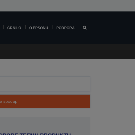
ČRNILO
O EPSONU
PODPORA
te spodaj.