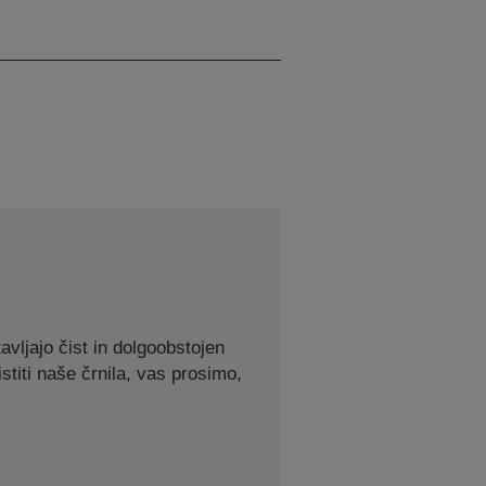
Črna, Cijan, Rumena,
Magenta
avljajo čist in dolgoobstojen
stiti naše črnila, vas prosimo,