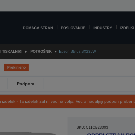
DOMAČA STRAN
POSLOVANJE
INDUSTRY
IZDELKI
 TISKALNIKI
POTROŠNIK
Epson Stylus SX235W
Prekinjeno
Podpora
 izdelek - Ta izdelek žal ni več na voljo. Več o nadaljnji podpori preberi
SKU: C11CB23303