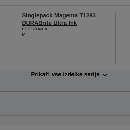
Singlepack Magenta T1283
DURABrite Ultra Ink
C13T12834010
M
Prikaži vse izdelke serije