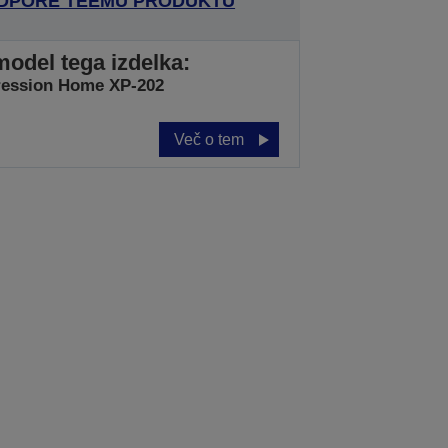
ODPORE TEEMU PRODUKTU
model tega izdelka:
ression Home XP-202
Več o tem