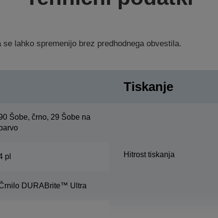
ka se lahko spremenijo brez predhodnega obvestila.
Tiskanje
90 Šobe, črno, 29 Šobe na
barvo
Hitrost tiskanja
4 pl
Črnilo DURABrite™ Ultra