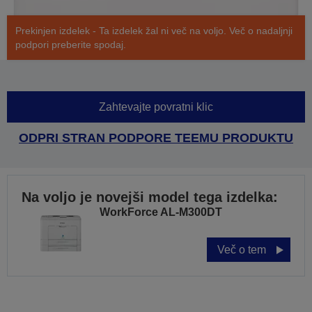
Prekinjen izdelek - Ta izdelek žal ni več na voljo. Več o nadaljnji
podpori preberite spodaj.
Zahtevajte povratni klic
ODPRI STRAN PODPORE TEEMU PRODUKTU
Na voljo je novejši model tega izdelka:
WorkForce AL-M300DT
Več o tem