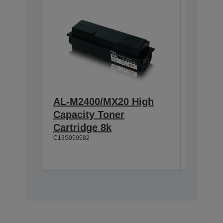
AL-M2400/MX20 High
AL-M2
Capacity Toner
Standa
Cartridge 8k
Return
C13S050582
3k
C13S0505