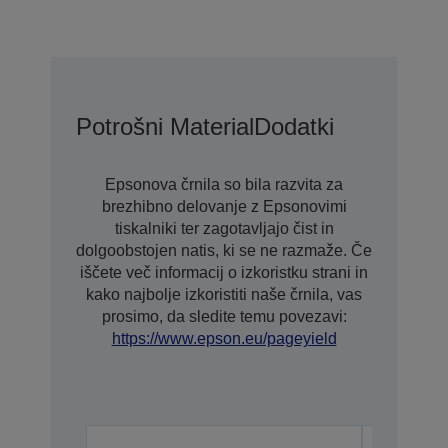
Potrošni Material
Dodatki
Epsonova črnila so bila razvita za
brezhibno delovanje z Epsonovimi
tiskalniki ter zagotavljajo čist in
dolgoobstojen natis, ki se ne razmaže. Če
iščete več informacij o izkoristku strani in
kako najbolje izkoristiti naše črnila, vas
prosimo, da sledite temu povezavi:
https://www.epson.eu/pageyield