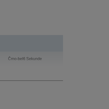
Črno-bel6 Sekunde
20.000 Strani na mesec