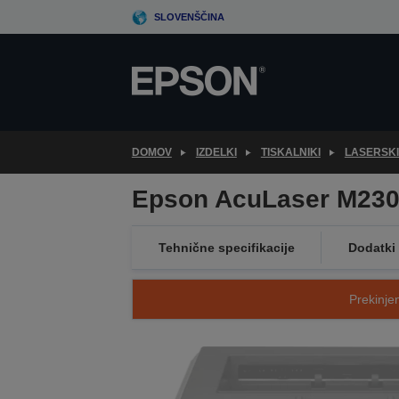
Skip
SLOVENŠČINA
to
main
content
DOMOV
IZDELKI
TISKALNIKI
LASERSKI
Epson AcuLaser M23
Tehnične specifikacije
Dodatki
Prekinjen