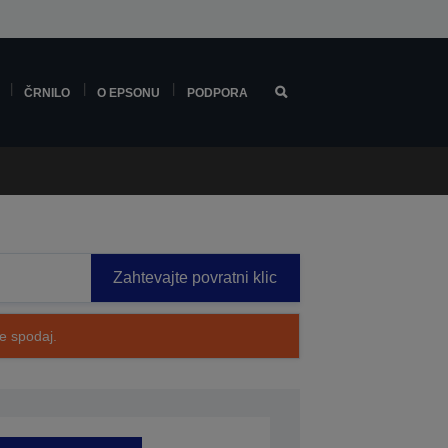
ČRNILO
O EPSONU
PODPORA
Zahtevajte povratni klic
te spodaj.