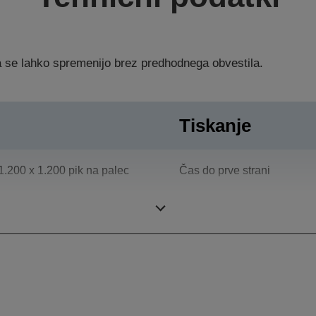
ka se lahko spremenijo brez predhodnega obvestila.
Tiskanje
1.200 x 1.200 pik na palec
Čas do prve strani
Delovna skupina
Volumen tiskanja