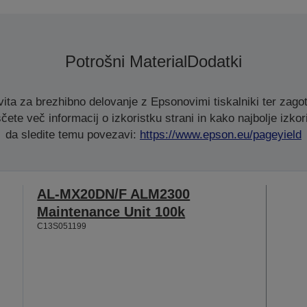
Potrošni Material
Dodatki
ita za brezhibno delovanje z Epsonovimi tiskalniki ter zagot
čete več informacij o izkoristku strani in kako najbolje izkori
da sledite temu povezavi:
https://www.epson.eu/pageyield
AL-MX20DN/F ALM2300
Maintenance Unit 100k
C13S051199