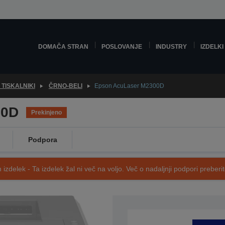
DOMAČA STRAN
POSLOVANJE
INDUSTRY
IZDELKI
 TISKALNIKI
ČRNO-BELI
Epson AcuLaser M2300D
00D
Prekinjeno
Podpora
 izdelek - Ta izdelek žal ni več na voljo. Več o nadaljnji podpori preberi
SKU: C11CB47001