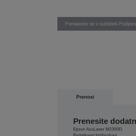
Pomaknite se v razdelek Podpor
Prenosi
Prenesite dodatn
Epson AcuLaser M2300D
Podatkovni list/brošura