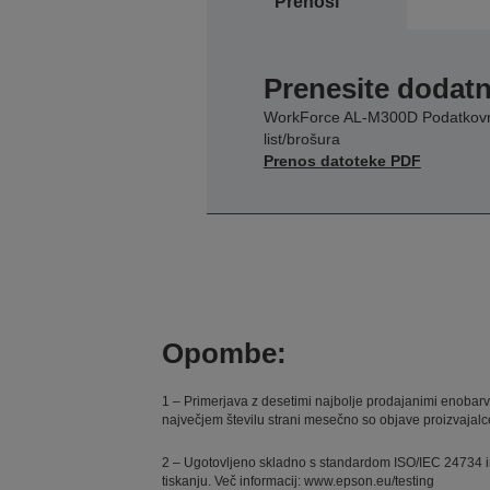
Prenosi
Prenesite dodatn
WorkForce AL-M300D Podatkov
list/brošura
Prenos datoteke PDF
Opombe:
1 – Primerjava z desetimi najbolje prodajanimi enobarvni
največjem številu strani mesečno so objave proizvajalc
2 – Ugotovljeno skladno s standardom ISO/IEC 24734 in
tiskanju. Več informacij: www.epson.eu/testing