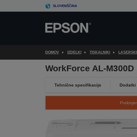
Skip
SLOVENŠČINA
to
main
content
DOMOV
IZDELKI
TISKALNIKI
LASERSKI
WorkForce AL-M300D
Tehnične specifikacije
Dodatki
Prekinjen