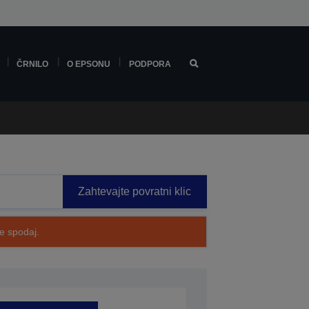
ČRNILO
O EPSONU
PODPORA
Zahtevajte povratni klic
te spodaj.