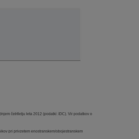
njem četrtletju leta 2012 (podatki: IDC). Vir podatkov o
lnikov pri privzetem enostranskem/obojestranskem