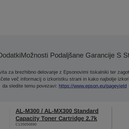
Dodatki
Možnosti Podaljšane Garancije S St
ita za brezhibno delovanje z Epsonovimi tiskalniki ter zagot
čete več informacij o izkoristku strani in kako najbolje izkori
da sledite temu povezavi:
https://www.epson.eu/pageyield
AL-M300 / AL-MX300 Standard
Capacity Toner Cartridge 2.7k
C13S050690