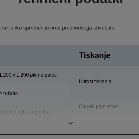
ka se lahko spremenijo brez predhodnega obvestila.
Tiskanje
1.200 x 1.200 pik na palec
Hitrost tiskanja
AcuBrite
Čas do prve strani
Srednje velika delovna
skupina
Čas ogrevanja