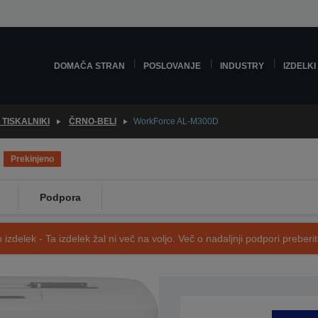
DOMAČA STRAN
POSLOVANJE
INDUSTRY
IZDELKI
 TISKALNIKI
ČRNO-BELI
WorkForce AL-M300D
Prekinjeno
Podpora
 izdelek - Ta izdelek žal ni več na voljo. Več o nadaljnji podpori preberi
SKU: C11CC63011