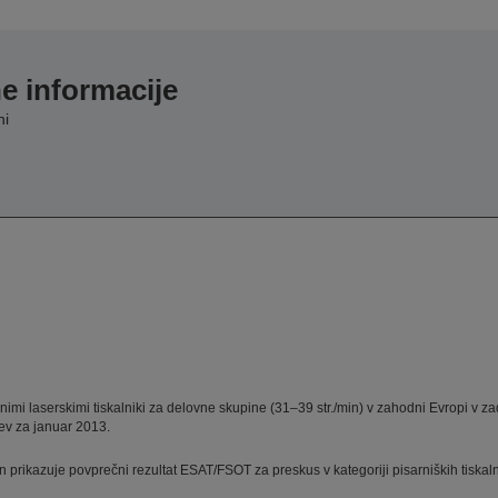
e informacije
ni
mi laserskimi tiskalniki za delovne skupine (31–39 str./min) v zahodni Evropi v zad
ev za januar 2013.
 prikazuje povprečni rezultat ESAT/FSOT za preskus v kategoriji pisarniških tiska