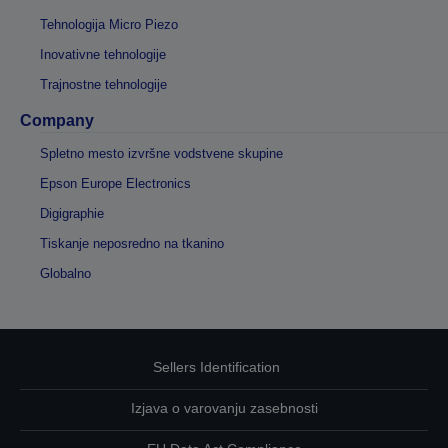
Tehnologija Micro Piezo
Inovativne tehnologije
Trajnostne tehnologije
Company
Spletno mesto izvršne vodstvene skupine
Epson Europe Electronics
Digigraphie
Tiskanje neposredno na tkanino
Globalno
Sellers Identification
Izjava o varovanju zasebnosti