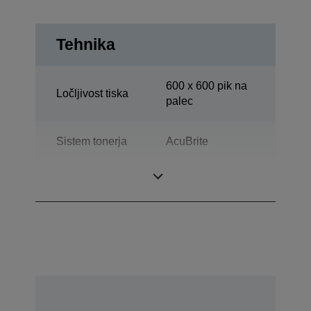
Tehnika
600 x 600 pik na
Ločljivost tiska
palec
Sistem tonerja
AcuBrite
Kategorija
Delovna skupina