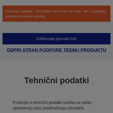
Prekinjen izdelek - Ta izdelek žal ni več na voljo. Več o nadaljnji
podpori preberite spodaj.
Zahtevajte povratni klic
ODPRI STRAN PODPORE TEEMU PRODUKTU
Tehnični podatki
Funkcije in tehnični podatki izdelka se lahko
spremenijo brez predhodnega obvestila.