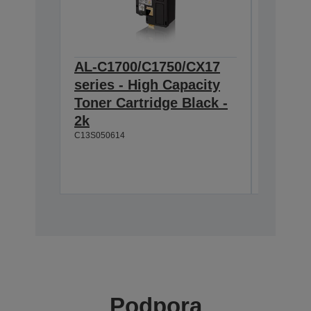
AL-C1700/C1750/CX17
AL-C1
series - High Capacity
series
Toner Cartridge Black -
Toner 
2k
1.4k
C13S050614
C13S05061
Podpora