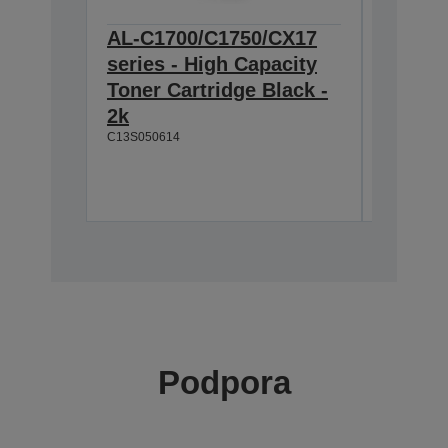
AL-C1700/C1750/CX17
AL-C1
series - High Capacity
series
Toner Cartridge Black -
Toner 
2k
Magent
C13S050614
C13S0506
Podpora