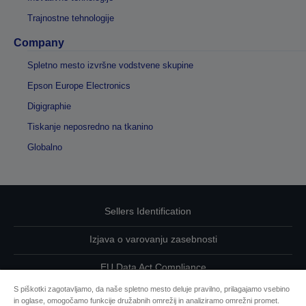
Trajnostne tehnologije
Company
Spletno mesto izvršne vodstvene skupine
Epson Europe Electronics
Digigraphie
Tiskanje neposredno na tkanino
Globalno
Sellers Identification
Izjava o varovanju zasebnosti
EU Data Act Compliance
S piškotki zagotavljamo, da naše spletno mesto deluje pravilno, prilagajamo vsebino
Kontaktirajte nas glede svojih podatkov
in oglase, omogočamo funkcije družabnih omrežij in analiziramo omrežni promet.