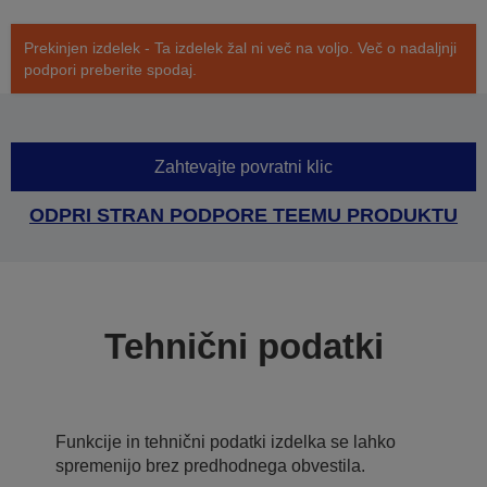
Prekinjen izdelek - Ta izdelek žal ni več na voljo. Več o nadaljnji
podpori preberite spodaj.
Zahtevajte povratni klic
ODPRI STRAN PODPORE TEEMU PRODUKTU
Tehnični podatki
Funkcije in tehnični podatki izdelka se lahko
spremenijo brez predhodnega obvestila.