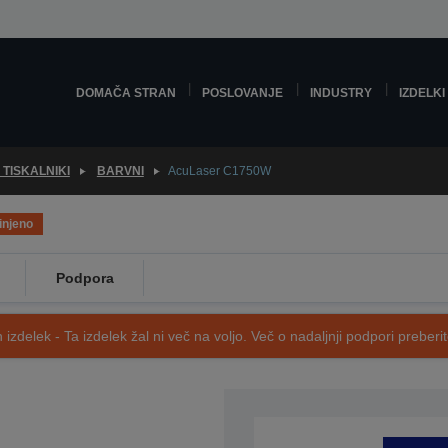
DOMAČA STRAN
POSLOVANJE
INDUSTRY
IZDELKI
 TISKALNIKI
BARVNI
AcuLaser C1750W
injeno
Podpora
 izdelek - Ta izdelek žal ni več na voljo. Več o nadaljnji podpori preberi
SKU: C11CB71041