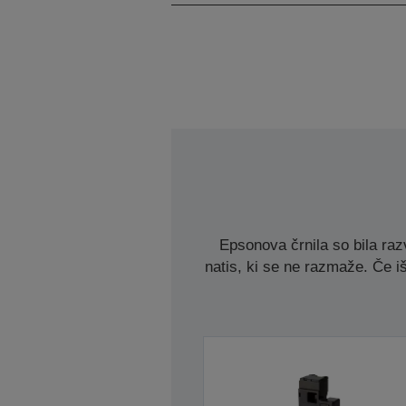
Epsonova črnila so bila razv
natis, ki se ne razmaže. Če iš