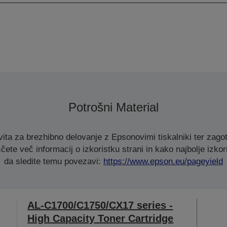
Potrošni Material
ita za brezhibno delovanje z Epsonovimi tiskalniki ter zagot
čete več informacij o izkoristku strani in kako najbolje izkori
da sledite temu povezavi:
https://www.epson.eu/pageyield
AL-C1700/C1750/CX17 series -
High Capacity Toner Cartridge