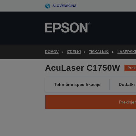
Skip
SLOVENŠČINA
to
main
content
DOMOV
IZDELKI
TISKALNIKI
LASERSKI
AcuLaser C1750W
Prek
Tehnične specifikacije
Dodatki
Prekinjen