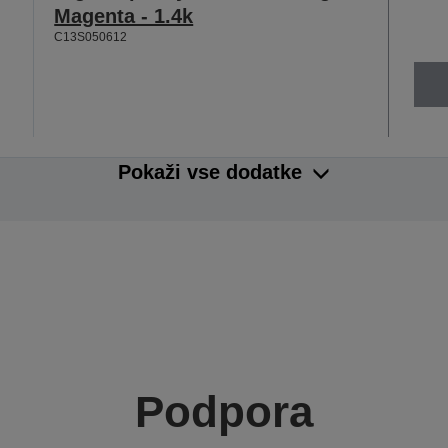
Magenta - 1.4k
C13S050612
Pokaži vse dodatke
Podpora