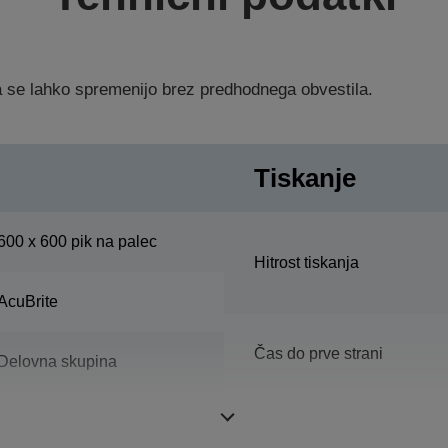
ka se lahko spremenijo brez predhodnega obvestila.
Tiskanje
600 x 600 pik na palec
Hitrost tiskanja
AcuBrite
Čas do prve strani
Delovna skupina
Čas ogrevanja