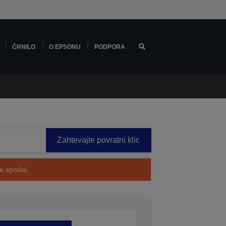
ČRNILO
O EPSONU
PODPORA
Zahtevajte povratni klic
te spodaj.