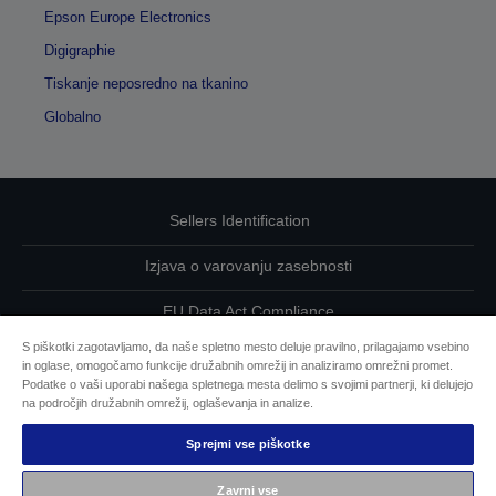
Epson Europe Electronics
Digigraphie
Tiskanje neposredno na tkanino
Globalno
Sellers Identification
Izjava o varovanju zasebnosti
EU Data Act Compliance
S piškotki zagotavljamo, da naše spletno mesto deluje pravilno, prilagajamo vsebino
Kontaktirajte nas glede svojih podatkov
in oglase, omogočamo funkcije družabnih omrežij in analiziramo omrežni promet.
Podatke o vaši uporabi našega spletnega mesta delimo s svojimi partnerji, ki delujejo
Informacije o piškotkih
na področjih družabnih omrežij, oglaševanja in analize.
Sprejmi vse piškotke
Epsonova zavezanost dostopnosti
Zavrni vse