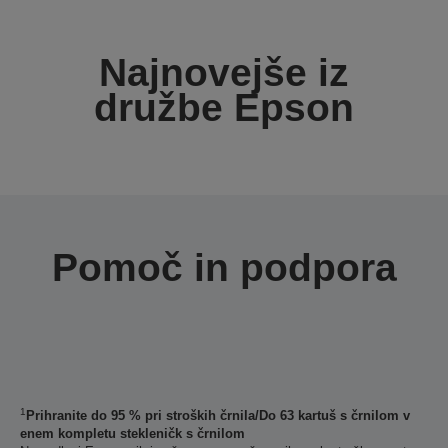
Najnovejše iz
družbe Epson
Pomoč in podpora
1
Prihranite do 95 % pri stroških črnila/Do 63 kartuš s črnilom v
enem kompletu stekleničk s črnilom