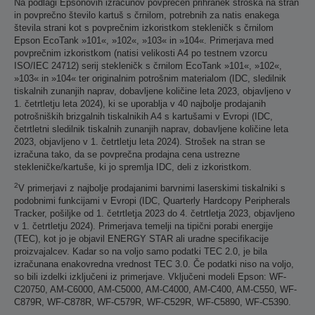
Na podlagi Epsonovih izračunov povprečen prihranek stroška na stran
in povprečno število kartuš s črnilom, potrebnih za natis enakega
števila strani kot s povprečnim izkoristkom stekleničk s črnilom
Epson EcoTank »101«, »102«, »103« in »104«. Primerjava med
povprečnim izkoristkom (natisi velikosti A4 po testnem vzorcu
ISO/IEC 24712) serij stekleničk s črnilom EcoTank »101«, »102«,
»103« in »104« ter originalnim potrošnim materialom (IDC, sledilnik
tiskalnih zunanjih naprav, dobavljene količine leta 2023, objavljeno v
1. četrtletju leta 2024), ki se uporablja v 40 najbolje prodajanih
potrošniških brizgalnih tiskalnikih A4 s kartušami v Evropi (IDC,
četrtletni sledilnik tiskalnih zunanjih naprav, dobavljene količine leta
2023, objavljeno v 1. četrtletju leta 2024). Strošek na stran se
izračuna tako, da se povprečna prodajna cena ustrezne
stekleničke/kartuše, ki jo spremlja IDC, deli z izkoristkom.
2
V primerjavi z najbolje prodajanimi barvnimi laserskimi tiskalniki s
podobnimi funkcijami v Evropi (IDC, Quarterly Hardcopy Peripherals
Tracker, pošiljke od 1. četrtletja 2023 do 4. četrtletja 2023, objavljeno
v 1. četrtletju 2024). Primerjava temelji na tipični porabi energije
(TEC), kot jo je objavil ENERGY STAR ali uradne specifikacije
proizvajalcev. Kadar so na voljo samo podatki TEC 2.0, je bila
izračunana enakovredna vrednost TEC 3.0. Če podatki niso na voljo,
so bili izdelki izključeni iz primerjave. Vključeni modeli Epson: WF-
C20750, AM-C6000, AM-C5000, AM-C4000, AM-C400, AM-C550, WF-
C879R, WF-C878R, WF-C579R, WF-C529R, WF-C5890, WF-C5390.