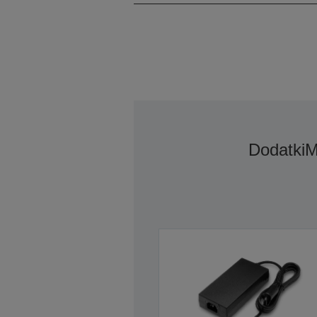
Dodatki
M