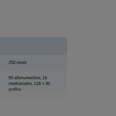
250 mm/s
95 alfanumerično, 16
mednarodno, 128 × 30
grafika
203 pik na palec x 203 pik
na palec