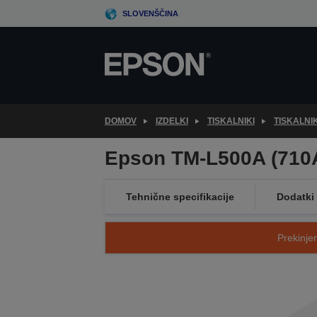
Skip
SLOVENŠČINA
to
main
content
DOMOV
IZDELKI
TISKALNIKI
TISKALNI
Epson TM-L500A (710A
Tehnične specifikacije
Dodatki
Prekinjen