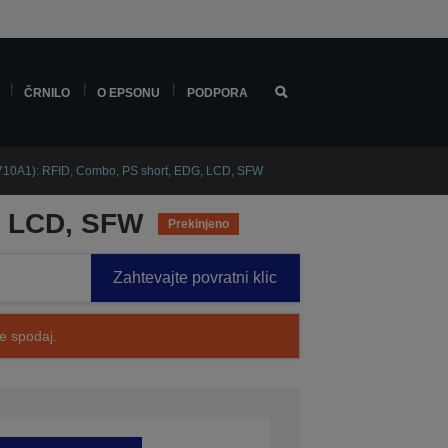
ČRNILO
O EPSONU
PODPORA
10A1): RFID, Combo, PS short, EDG, LCD, SFW
, LCD, SFW
Prekinjeno
Zahtevajte povratni klic
te spodaj.