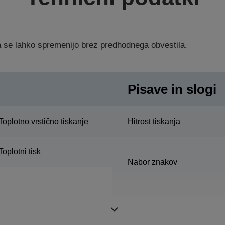
ka se lahko spremenijo brez predhodnega obvestila.
Pisave in slogi
Toplotno vrstično tiskanje
Hitrost tiskanja
Toplotni tisk
Nabor znakov
Gostota točk