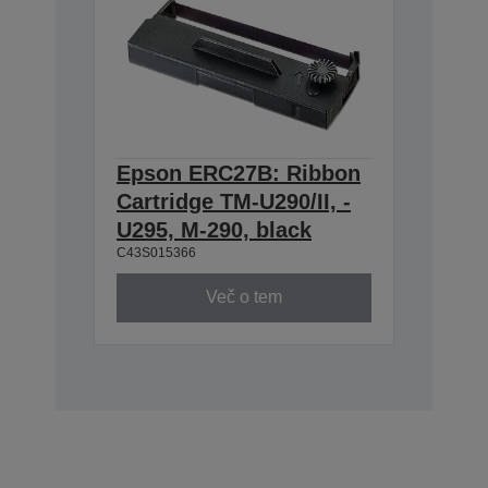
Epson ERC27B: Ribbon
Cartridge TM-U290/II, -
U295, M-290, black
C43S015366
Več o tem