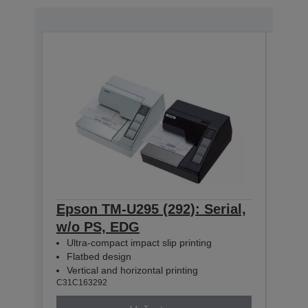
Epson TM-U295 (292): Serial,
Epso
w/o PS, EDG
w/o
Ultra-compact impact slip printing
Ultr
Flatbed design
Fla
Vertical and horizontal printing
Vert
C31C163292
C31C1