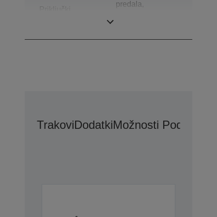
predala,
Priključki
Dvosmerni
vzporedni
Trakovi
Dodatki
Možnosti Podaljšane