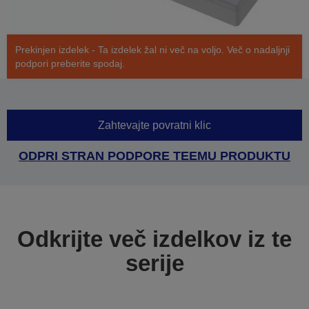
Prekinjen izdelek - Ta izdelek žal ni več na voljo. Več o nadaljnji
podpori preberite spodaj.
Zahtevajte povratni klic
ODPRI STRAN PODPORE TEEMU PRODUKTU
Odkrijte več izdelkov iz te
serije