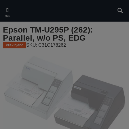
Skip
to
Iskan
main
Meni
content
Epson TM-U295P (262):
Parallel, w/o PS, EDG
SKU: C31C178262
Prekinjeno