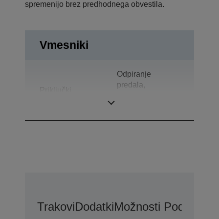
spremenijo brez predhodnega obvestila.
Vmesniki
Odpiranje
predala,
Priključki
Dvosmerni
vzporedni
Trakovi
Dodatki
Možnosti Podaljšane