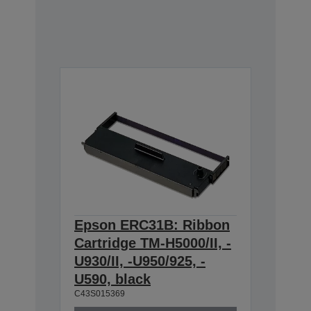
Epson ERC31B: Ribbon
Cartridge TM-H5000/II, -
U930/II, -U950/925, -
U590, black
C43S015369