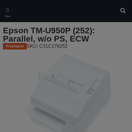
Skip
to
Iskan
main
Meni
content
Epson TM-U950P (252):
Parallel, w/o PS, ECW
SKU: C31C176252
Prekinjeno