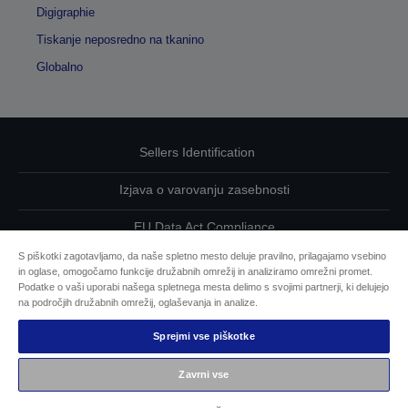
Digigraphie
Tiskanje neposredno na tkanino
Globalno
Sellers Identification
Izjava o varovanju zasebnosti
EU Data Act Compliance
S piškotki zagotavljamo, da naše spletno mesto deluje pravilno, prilagajamo vsebino
Kontaktirajte nas glede svojih podatkov
in oglase, omogočamo funkcije družabnih omrežij in analiziramo omrežni promet.
Podatke o vaši uporabi našega spletnega mesta delimo s svojimi partnerji, ki delujejo
Informacije o piškotkih
na področjih družabnih omrežij, oglaševanja in analize.
Sprejmi vse piškotke
Epsonova zavezanost dostopnosti
Zavrni vse
Avtorske pravice © 2026 Seiko Epson