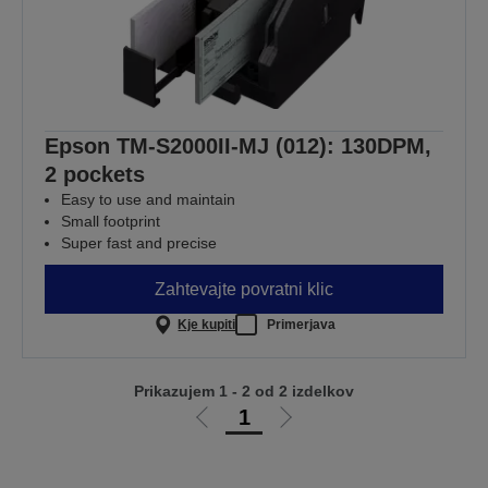
Epson TM-S2000II-MJ (012): 130DPM,
2 pockets
Easy to use and maintain
Small footprint
Super fast and precise
Zahtevajte povratni klic
Kje kupiti
Primerjava
Prikazujem 1 - 2 od 2 izdelkov
1
Pojdi
Pojdi
na
na
prejšnjo
naslednjo