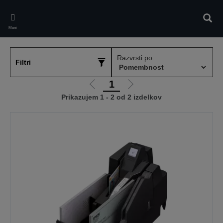
Skip
to
Iskan
main
Meni
content
Razvrsti po:
Filtri
1
Pojdi
Pojdi
Prikazujem 1 - 2 od 2 izdelkov
na
na
prejšnjo
naslednjo
stran
stran