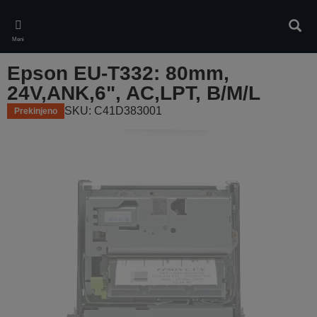
Skip
to
Iskan
main
Meni
content
Epson EU-T332: 80mm,
24V,ANK,6", AC,LPT, B/M/L
SKU: C41D383001
Prekinjeno