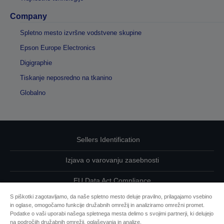
Company
Spletno mesto izvršne vodstvene skupine
Epson Europe Electronics
Digigraphie
Tiskanje neposredno na tkanino
Globalno
Sellers Identification
Izjava o varovanju zasebnosti
EU Data Act Compliance
S piškotki zagotavljamo, da naše spletno mesto deluje pravilno, prilagajamo vsebino
Kontaktirajte nas glede svojih podatkov
in oglase, omogočamo funkcije družabnih omrežij in analiziramo omrežni promet.
Podatke o vaši uporabi našega spletnega mesta delimo s svojimi partnerji, ki delujejo
Informacije o piškotkih
na področjih družabnih omrežij, oglaševanja in analize.