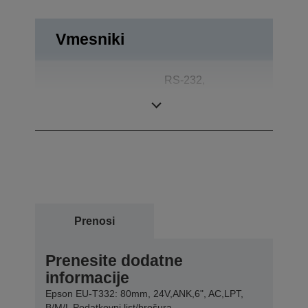
Vmesniki
RS-232,
Priključki
Dvosmerni
vzporedni
Prenosi
Prenesite dodatne
informacije
Epson EU-T332: 80mm, 24V,ANK,6", AC,LPT,
B/M/L Podatkovni list/brošura