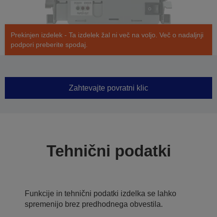
Prekinjen izdelek - Ta izdelek žal ni več na voljo. Več o nadaljnji
podpori preberite spodaj.
Zahtevajte povratni klic
Tehnični podatki
Funkcije in tehnični podatki izdelka se lahko
spremenijo brez predhodnega obvestila.