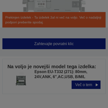
Prekinjen izdelek - Ta izdelek žal ni več na voljo. Več o nadaljnji
podpori preberite spodaj.
Zahtevajte povratni klic
Na voljo je novejši model tega izdelka:
Epson EU-T332 (271): 80mm,
24V,ANK, 6",AC,USB, B/M/L
Več o tem