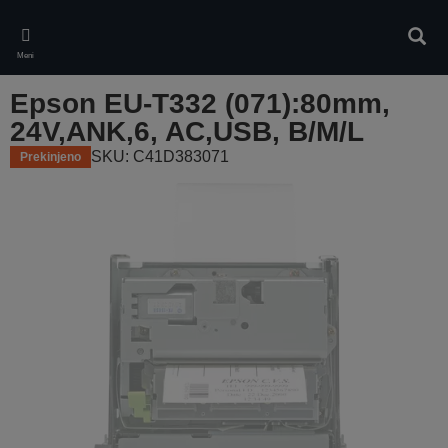
Skip
to
Iskan
main
Meni
content
Epson EU-T332 (071):80mm,
24V,ANK,6, AC,USB, B/M/L
SKU: C41D383071
Prekinjeno