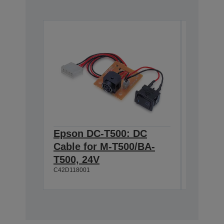
Epson DC-T500: DC
Epson
Cable for M-T500/BA-
Series
C42D1045
T500, 24V
C42D118001