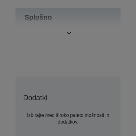
Splošno
Teža izdelka
0,55 kg
Dodatki
Izbirajte med široko paleto možnosti in
dodatkov.