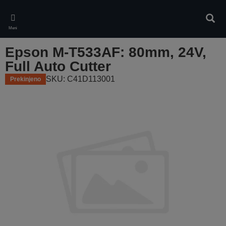
Skip
to
Iskan
main
Meni
content
Epson M-T533AF: 80mm, 24V,
Full Auto Cutter
SKU: C41D113001
Prekinjeno