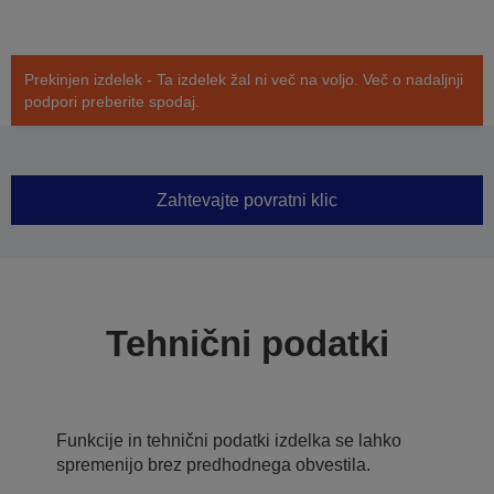
Prekinjen izdelek - Ta izdelek žal ni več na voljo. Več o nadaljnji
podpori preberite spodaj.
Zahtevajte povratni klic
Tehnični podatki
Funkcije in tehnični podatki izdelka se lahko
spremenijo brez predhodnega obvestila.