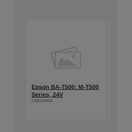
Epson BA-T500: M-T500
Epson
Series, 24V
Cable 
C42D104511
T500, 
C42D1180