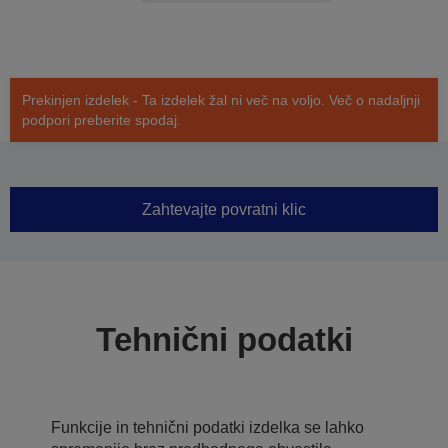
Prekinjen izdelek - Ta izdelek žal ni več na voljo. Več o nadaljnji
podpori preberite spodaj.
Zahtevajte povratni klic
Tehnični podatki
Funkcije in tehnični podatki izdelka se lahko