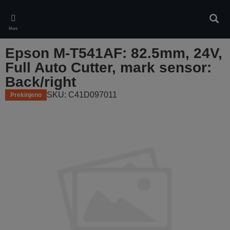
Skip
to
Iskan
main
Meni
content
Epson M-T541AF: 82.5mm, 24V,
Full Auto Cutter, mark sensor:
Back/right
SKU: C41D097011
Prekinjeno