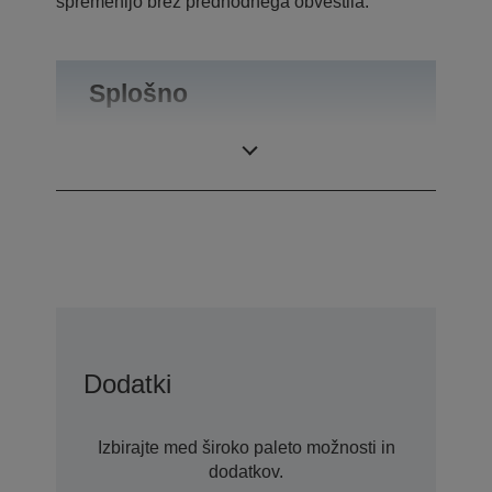
spremenijo brez predhodnega obvestila.
Splošno
Teža izdelka
0,55 kg
Dodatki
Izbirajte med široko paleto možnosti in
dodatkov.