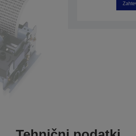
Zahtev
Tehnični podatki