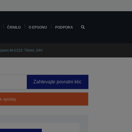
ČRNILO
O EPSONU
PODPORA
Epson M-U110: 76mm, 24V
Zahtevajte povratni klic
te spodaj.