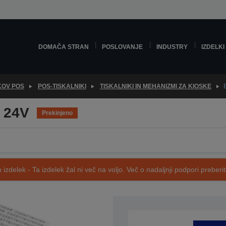
DOMAČA STRAN
POSLOVANJE
INDUSTRY
IZDELKI
KOV POS
POS-TISKALNIKI
TISKALNIKI IN MEHANIZMI ZA KIOSKE
 24V
Prekinjeno
 izdelek - Ta izdelek žal ni več na voljo. Več o nadaljnji podpori preberi
SKU: C41D122001