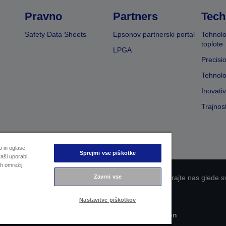
Pravno
Partners
Tech
Safety Data Sheets
Epsonov partnerski portal
Tehnolo
toplote
LPGA
Precisi
Tehnolo
Inovati
Trajnos
 in oglase,
Sprejmi vse piškotke
aši uporabi
h omrežij,
 zasebnosti
EU Data Act Compliance
Kontaktirajte nas glede s
Zavrni vse
Epsonova zavezanost dostopnosti
Nastavitve piškotkov
Avtorske pravice © 2026 Seiko Epson