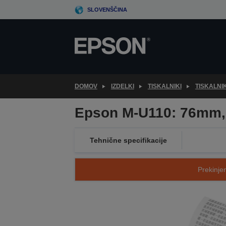
Skip
SLOVENŠČINA
to
main
content
DOMOV
IZDELKI
TISKALNIKI
TISKALNI
Epson M-U110: 76mm,
Tehnične specifikacije
Prekinjen