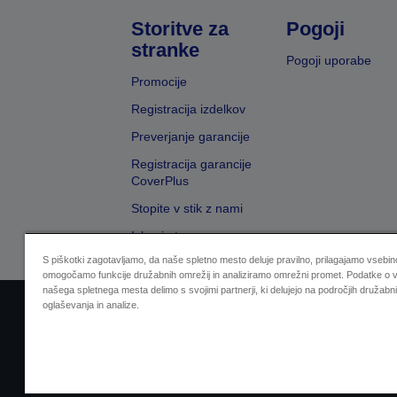
Storitve za
Pogoji
stranke
Pogoji uporabe
Promocije
Registracija izdelkov
Preverjanje garancije
Registracija garancije
CoverPlus
Stopite v stik z nami
Iskanje trgovcev
S piškotki zagotavljamo, da naše spletno mesto deluje pravilno, prilagajamo vsebino
omogočamo funkcije družabnih omrežij in analiziramo omrežni promet. Podatke o v
našega spletnega mesta delimo s svojimi partnerji, ki delujejo na področjih družabni
oglaševanja in analize.
Sellers Identification
Izjava o varovanju