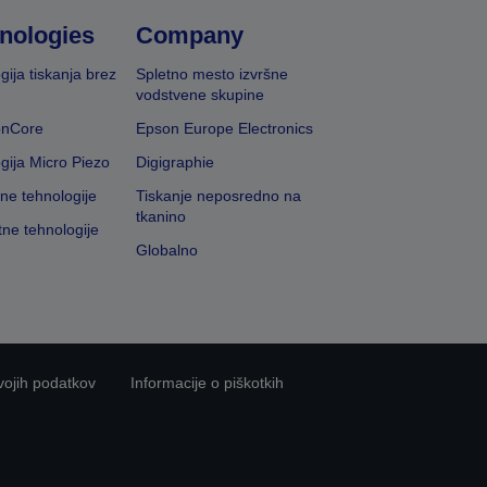
nologies
Company
gija tiskanja brez
Spletno mesto izvršne
vodstvene skupine
onCore
Epson Europe Electronics
gija Micro Piezo
Digigraphie
vne tehnologije
Tiskanje neposredno na
tkanino
tne tehnologije
Globalno
vojih podatkov
Informacije o piškotkih