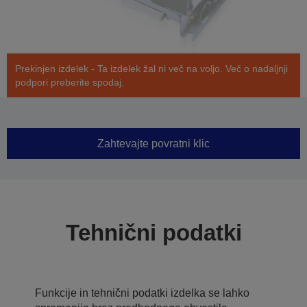
Prekinjen izdelek - Ta izdelek žal ni več na voljo. Več o nadaljnji
podpori preberite spodaj.
Zahtevajte povratni klic
Tehnični podatki
Funkcije in tehnični podatki izdelka se lahko