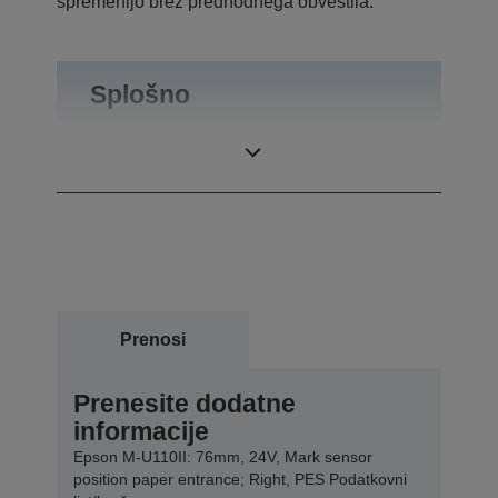
spremenijo brez predhodnega obvestila.
Splošno
Teža izdelka
0,47 kg
Prenosi
Prenesite dodatne
informacije
Epson M-U110II: 76mm, 24V, Mark sensor
position paper entrance; Right, PES Podatkovni