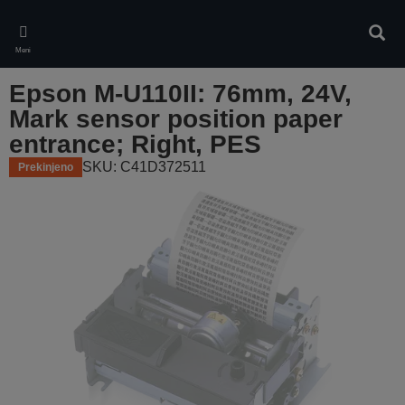
Skip
to
Iskan
main
Meni
content
Epson M-U110II: 76mm, 24V,
Mark sensor position paper
entrance; Right, PES
SKU: C41D372511
Prekinjeno