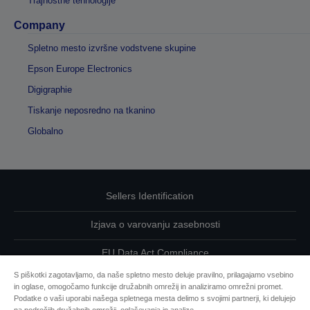
Trajnostne tehnologije
Company
Spletno mesto izvršne vodstvene skupine
Epson Europe Electronics
Digigraphie
Tiskanje neposredno na tkanino
Globalno
Sellers Identification
Izjava o varovanju zasebnosti
EU Data Act Compliance
S piškotki zagotavljamo, da naše spletno mesto deluje pravilno, prilagajamo vsebino
Kontaktirajte nas glede svojih podatkov
in oglase, omogočamo funkcije družabnih omrežij in analiziramo omrežni promet.
Podatke o vaši uporabi našega spletnega mesta delimo s svojimi partnerji, ki delujejo
Informacije o piškotkih