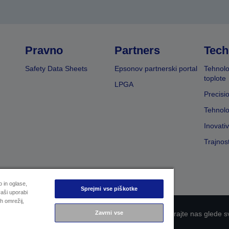
Pravno
Partners
Tech
Safety Data Sheets
Epsonov partnerski portal
Tehnolo
toplote
LPGA
Precisi
Tehnolo
Inovati
Trajnos
 in oglase,
Sprejmi vse piškotke
aši uporabi
h omrežij,
 zasebnosti
EU Data Act Compliance
Kontaktirajte nas glede s
Zavrni vse