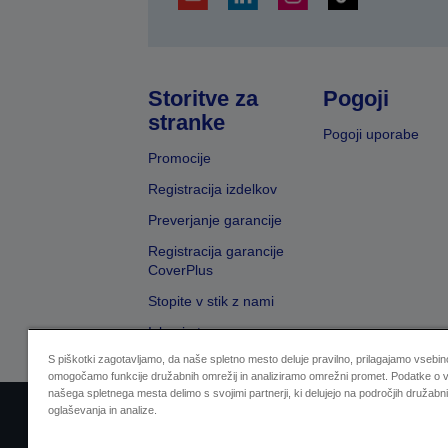
Storitve za
Pogoji
stranke
Pogoji uporabe
Promocije
Registracija izdelkov
Preverjanje garancije
Registracija garancije
CoverPlus
Stopite v stik z nami
Iskanje trgovcev
S piškotki zagotavljamo, da naše spletno mesto deluje pravilno, prilagajamo vsebino
omogočamo funkcije družabnih omrežij in analiziramo omrežni promet. Podatke o v
našega spletnega mesta delimo s svojimi partnerji, ki delujejo na področjih družabni
oglaševanja in analize.
Sellers Identification
Izjava o varovanju