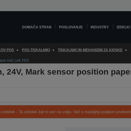
DOMAČA STRAN
POSLOVANJE
INDUSTRY
IZDELKI
KOV POS
POS-TISKALNIKI
TISKALNIKI IN MEHANIZMI ZA KIOSKE
er exit; Left, PES
 24V, Mark sensor position paper 
 izdelek - Ta izdelek žal ni več na voljo. Več o nadaljnji podpori preberi