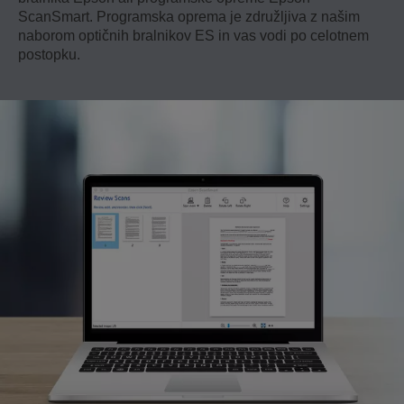
ScanSmart. Programska oprema je združljiva z našim
naborom optičnih bralnikov ES in vas vodi po celotnem
postopku.