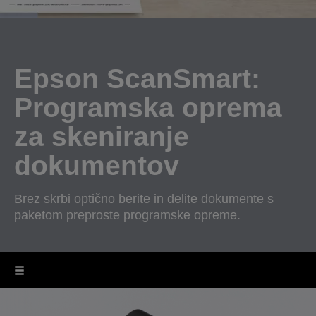
Epson ScanSmart:
Programska oprema
za skeniranje
dokumentov
Brez skrbi optično berite in delite dokumente s
paketom preproste programske opreme.