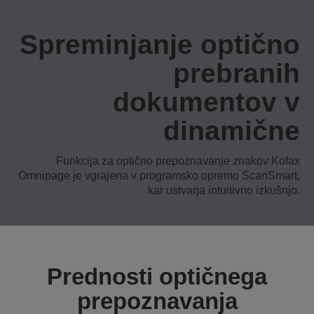
Spreminjanje optično
prebranih
dokumentov v
dinamične
Funkcija za optično prepoznavanje znakov Kofax
Omnipage je vgrajena v programsko opremo ScanSmart,
kar ustvarja intuitivno izkušnjo.
Prednosti optičnega
prepoznavanja