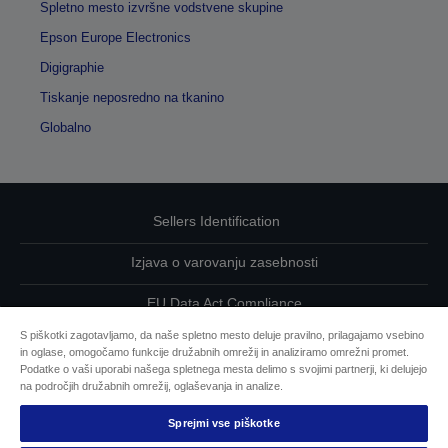
Spletno mesto izvršne vodstvene skupine
Epson Europe Electronics
Digigraphie
Tiskanje neposredno na tkanino
Globalno
Sellers Identification
Izjava o varovanju zasebnosti
EU Data Act Compliance
S piškotki zagotavljamo, da naše spletno mesto deluje pravilno, prilagajamo vsebino
Kontaktirajte nas glede svojih podatkov
in oglase, omogočamo funkcije družabnih omrežij in analiziramo omrežni promet.
Podatke o vaši uporabi našega spletnega mesta delimo s svojimi partnerji, ki delujejo
Informacije o piškotkih
na področjih družabnih omrežij, oglaševanja in analize.
Sprejmi vse piškotke
Epsonova zavezanost dostopnosti