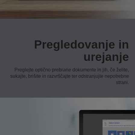
Pregledovanje in
urejanje
Preglejte optično prebrane dokumente in jih, če želite,
sukajte, brišite in razvrščajte ter odstranjujte nepotrebne
strani.