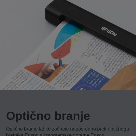
Optično branje
Optično branje lahko začnete neposredno prek optičnega
bralnika Epson ali programske opreme Epson