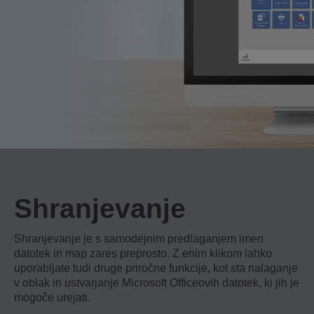
Shranjevanje
Shranjevanje je s samodejnim predlaganjem imen
datotek in map zares preprosto. Z enim klikom lahko
uporabljate tudi druge priročne funkcije, kot sta nalaganje
v oblak in ustvarjanje Microsoft Officeovih datotek, ki jih je
mogoče urejati.