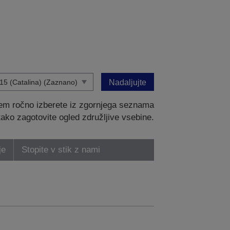
Nadaljujte
tem ročno izberete iz zgornjega seznama
 tako zagotovite ogled združljive vsebine.
je
Stopite v stik z nami