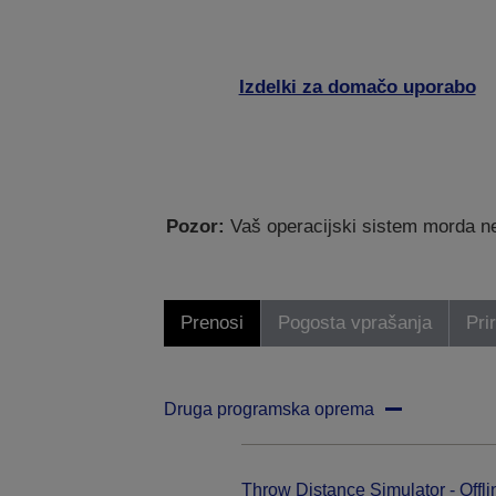
Izdelki za domačo uporabo
Pozor:
Vaš operacijski sistem morda ne
Prenosi
Pogosta vprašanja
Pri
Druga programska oprema
Throw Distance Simulator - Offli