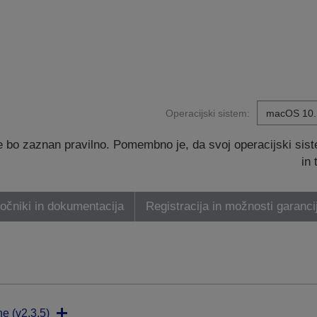
Operacijski sistem:
 bo zaznan pravilno. Pomembno je, da svoj operacijski sis
in
ročniki in dokumentacija
Registracija in možnosti garanci
ne (v2.3.5)