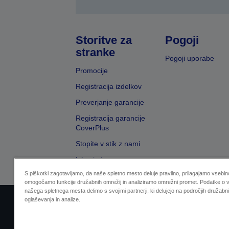
Storitve za
Pogoji
stranke
Pogoji uporabe
Promocije
Registracija izdelkov
Preverjanje garancije
Registracija garancije
CoverPlus
Stopite v stik z nami
Iskanje trgovcev
S piškotki zagotavljamo, da naše spletno mesto deluje pravilno, prilagajamo vsebino
omogočamo funkcije družabnih omrežij in analiziramo omrežni promet. Podatke o v
našega spletnega mesta delimo s svojimi partnerji, ki delujejo na področjih družabni
oglaševanja in analize.
Sellers Identification
Izjava o varovanju