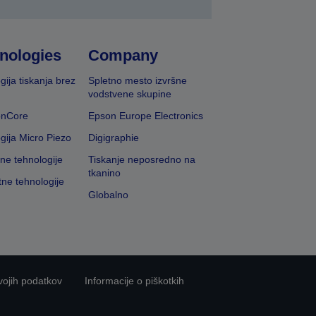
nologies
Company
gija tiskanja brez
Spletno mesto izvršne
vodstvene skupine
onCore
Epson Europe Electronics
gija Micro Piezo
Digigraphie
vne tehnologije
Tiskanje neposredno na
tkanino
tne tehnologije
Globalno
vojih podatkov
Informacije o piškotkih