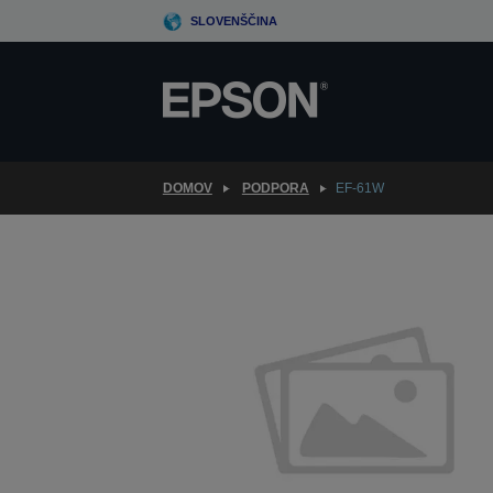
Skip
SLOVENŠČINA
to
main
content
DOMOV
PODPORA
EF-61W