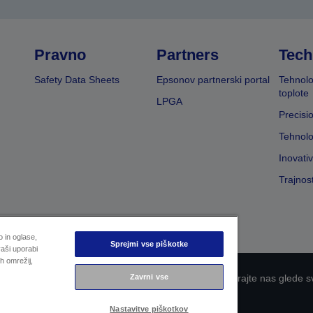
Pravno
Partners
Tech
Safety Data Sheets
Epsonov partnerski portal
Tehnolo
toplote
LPGA
Precisi
Tehnolo
Inovati
Trajnos
 in oglase,
Sprejmi vse piškotke
aši uporabi
h omrežij,
Zavrni vse
 zasebnosti
EU Data Act Compliance
Kontaktirajte nas glede s
Epsonova zavezanost dostopnosti
Nastavitve piškotkov