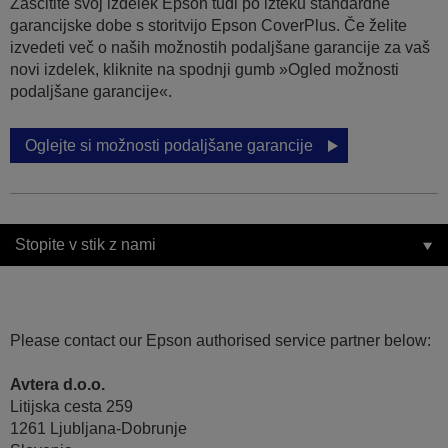
Zaščitite svoj izdelek Epson tudi po izteku standardne
garancijske dobe s storitvijo Epson CoverPlus. Če želite
izvedeti več o naših možnostih podaljšane garancije za vaš
novi izdelek, kliknite na spodnji gumb »Ogled možnosti
podaljšane garancije«.
Oglejte si možnosti podaljšane garancije
Stopite v stik z nami
Please contact our Epson authorised service partner below:
Avtera d.o.o.
Litijska cesta 259
1261 Ljubljana-Dobrunje