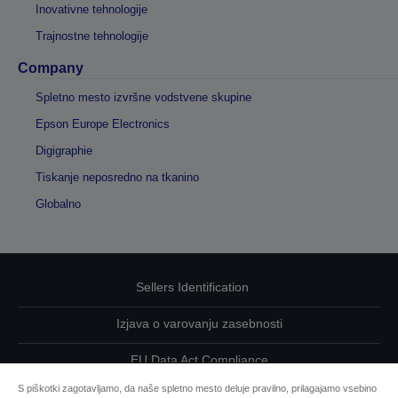
Inovativne tehnologije
Trajnostne tehnologije
Company
Spletno mesto izvršne vodstvene skupine
Epson Europe Electronics
Digigraphie
Tiskanje neposredno na tkanino
Globalno
Sellers Identification
Izjava o varovanju zasebnosti
EU Data Act Compliance
S piškotki zagotavljamo, da naše spletno mesto deluje pravilno, prilagajamo vsebino
Kontaktirajte nas glede svojih podatkov