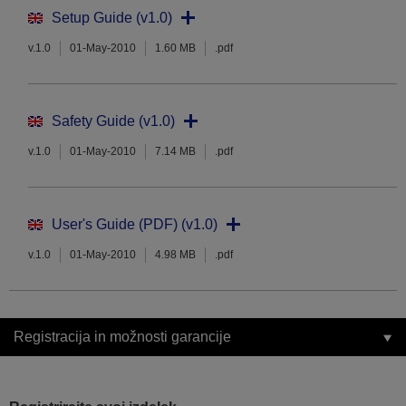
Setup Guide (v1.0)
v.1.0
01-May-2010
1.60 MB
.pdf
Safety Guide (v1.0)
v.1.0
01-May-2010
7.14 MB
.pdf
User's Guide (PDF) (v1.0)
v.1.0
01-May-2010
4.98 MB
.pdf
Registracija in možnosti garancije