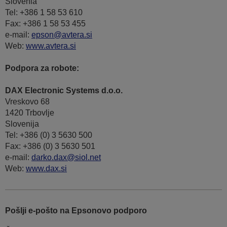
Slovenia
Tel: +386 1 58 53 610
Fax: +386 1 58 53 455
e-mail:
epson@avtera.si
Web:
www.avtera.si
Podpora za robote:
DAX Electronic Systems d.o.o.
Vreskovo 68
1420 Trbovlje
Slovenija
Tel: +386 (0) 3 5630 500
Fax: +386 (0) 3 5630 501
e-mail:
darko.dax@siol.net
Web:
www.dax.si
Pošlji e-pošto na Epsonovo podporo