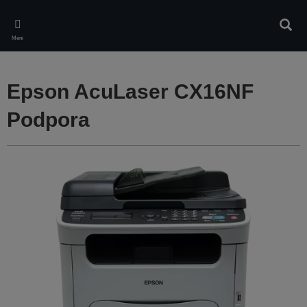
Skip
to
Iskan
main
Meni
content
Epson AcuLaser CX16NF
Podpora