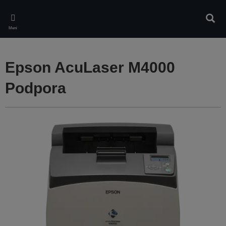
Skip
to
Iskan
main
Meni
content
Epson AcuLaser M4000
Podpora