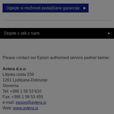
Oglejte si možnosti podaljšane garancije
Stopite v stik z nami
Please contact our Epson authorised service partner below:
Avtera d.o.o.
Litijska cesta 259
1261 Ljubljana-Dobrunje
Slovenia
Tel: +386 1 58 53 610
Fax: +386 1 58 53 455
e-mail:
epson@avtera.si
Web:
www.avtera.si