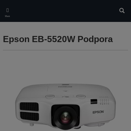
Skip
to
Iskan
main
Meni
content
Epson EB-5520W Podpora