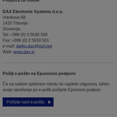
Podpora za robote:
DAX Electronic Systems d.o.o.
Vreskovo 68
1420 Trbovlje
Slovenija
Tel: +386 (0) 3 5630 500
Fax: +386 (0) 3 5630 501
e-mail:
darko.dax@siol.net
Web:
www.dax.si
Pošlji e-pošto na Epsonovo podporo
Če na našem spletnem mestu ne najdete odgovora, lahko
svoje vprašanje po e-pošti pošljete Epsonovi podpori.
Pošljite nam e-pošto