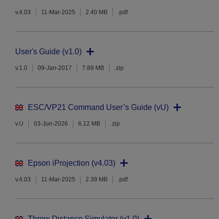
v.4.03
11-Mar-2025
2.40 MB
.pdf
User's Guide (v1.0)
v.1.0
09-Jan-2017
7.89 MB
.zip
ESC/VP21 Command User’s Guide (vU)
v.U
03-Jun-2026
6.12 MB
.zip
Epson iProjection (v4.03)
v.4.03
11-Mar-2025
2.39 MB
.pdf
Throw Distance Simulator (v1.0)