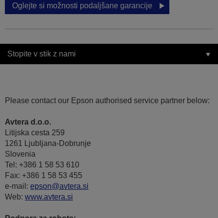
Oglejte si možnosti podaljšane garancije
Stopite v stik z nami
Please contact our Epson authorised service partner below:
Avtera d.o.o.
Litijska cesta 259
1261 Ljubljana-Dobrunje
Slovenia
Tel: +386 1 58 53 610
Fax: +386 1 58 53 455
e-mail:
epson@avtera.si
Web:
www.avtera.si