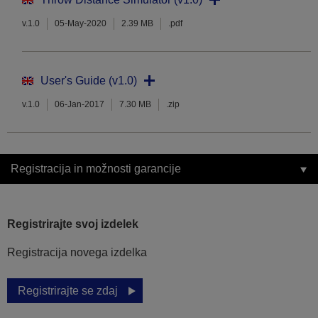
v.1.0
05-May-2020
2.39 MB
.pdf
User's Guide (v1.0)
v.1.0
06-Jan-2017
7.30 MB
.zip
Registracija in možnosti garancije
Registrirajte svoj izdelek
Registracija novega izdelka
Registrirajte se zdaj