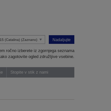
Nadaljujte
tem ročno izberete iz zgornjega seznama
 tako zagotovite ogled združljive vsebine.
je
Stopite v stik z nami