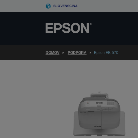
Skip
SLOVENŠČINA
to
main
content
DOMOV
PODPORA
Epson EB-570