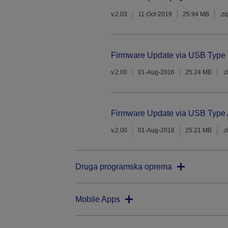
v.2.03
11-Oct-2019
25.94 MB
.zi
Firmware Update via USB Type 
v.2.00
01-Aug-2016
25.24 MB
.z
Firmware Update via USB Type A
v.2.00
01-Aug-2016
25.21 MB
.z
Druga programska oprema
Mobile Apps