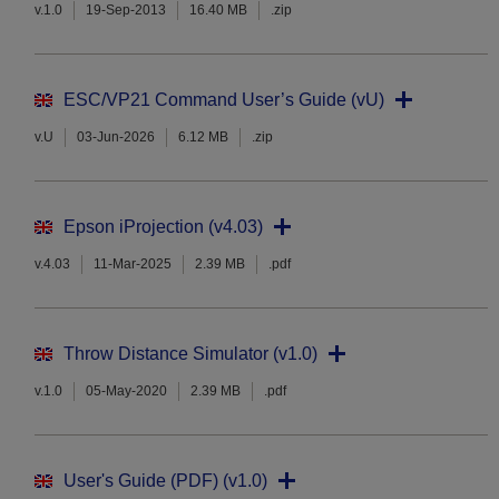
v.1.0
19-Sep-2013
16.40 MB
.zip
ESC/VP21 Command User’s Guide (vU)
v.U
03-Jun-2026
6.12 MB
.zip
Epson iProjection (v4.03)
v.4.03
11-Mar-2025
2.39 MB
.pdf
Throw Distance Simulator (v1.0)
v.1.0
05-May-2020
2.39 MB
.pdf
User's Guide (PDF) (v1.0)