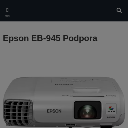
Skip
to
Iskan
main
Meni
content
Epson EB-945 Podpora