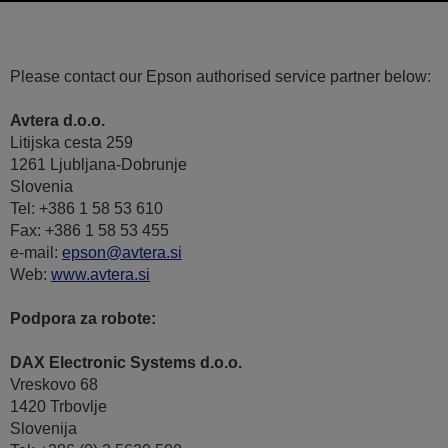
Please contact our Epson authorised service partner below:
Avtera d.o.o.
Litijska cesta 259
1261 Ljubljana-Dobrunje
Slovenia
Tel: +386 1 58 53 610
Fax: +386 1 58 53 455
e-mail:
epson@avtera.si
Web:
www.avtera.si
Podpora za robote:
DAX Electronic Systems d.o.o.
Vreskovo 68
1420 Trbovlje
Slovenija