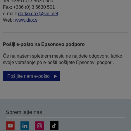
Tel: +386 (0) 3 5630 500
Fax: +386 (0) 3 5630 501
e-mail:
darko.dax@siol.net
Web:
www.dax.si
Pošlji e-pošto na Epsonovo podporo
Če na našem spletnem mestu ne najdete odgovora, lahko
svoje vprašanje po e-pošti pošljete Epsonovi podpori.
Pošljite nam e-pošto
Spremljajte nas