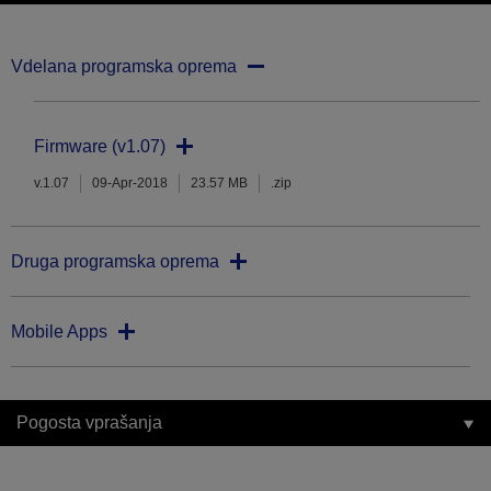
Vdelana programska oprema
Firmware (v1.07)
v.1.07
09-Apr-2018
23.57 MB
.zip
Druga programska oprema
Mobile Apps
Pogosta vprašanja