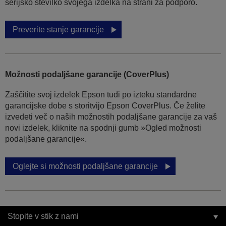
serijsko številko svojega izdelka na strani za podporo.
Preverite stanje garancije
Možnosti podaljšane garancije (CoverPlus)
Zaščitite svoj izdelek Epson tudi po izteku standardne
garancijske dobe s storitvijo Epson CoverPlus. Če želite
izvedeti več o naših možnostih podaljšane garancije za vaš
novi izdelek, kliknite na spodnji gumb »Ogled možnosti
podaljšane garancije«.
Oglejte si možnosti podaljšane garancije
Stopite v stik z nami