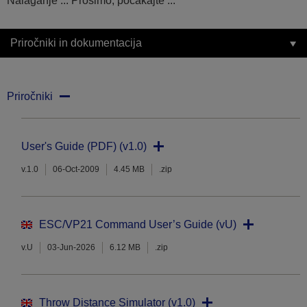
Nalaganje ... Prosimo, počakajte ...
Priročniki in dokumentacija
Priročniki
User's Guide (PDF) (v1.0)
v.1.0
06-Oct-2009
4.45 MB
.zip
ESC/VP21 Command User’s Guide (vU)
v.U
03-Jun-2026
6.12 MB
.zip
Throw Distance Simulator (v1.0)