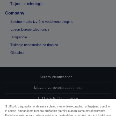
Trajnostne tehnologije
Company
Spletno mesto izvršne vodstvene skupine
Epson Europe Electronics
Digigraphie
Tiskanje neposredno na tkanino
Globalno
Sellers Identification
Izjava o varovanju zasebnosti
EU Data Act Compliance
S piškotki zagotavljamo, da naše spletno mesto deluje pravilno, prilagajamo vsebino
Kontaktirajte nas glede svojih podatkov
in oglase, omogočamo funkcije družabnih omrežij in analiziramo omrežni promet.
Podatke o vaši uporabi našega spletnega mesta delimo s svojimi partnerji, ki delujejo