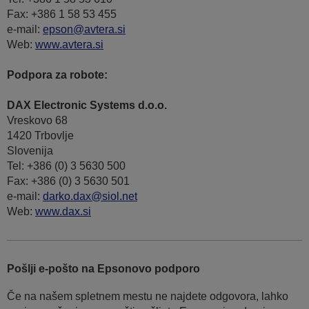
Fax: +386 1 58 53 455
e-mail:
epson@avtera.si
Web:
www.avtera.si
Podpora za robote:
DAX Electronic Systems d.o.o.
Vreskovo 68
1420 Trbovlje
Slovenija
Tel: +386 (0) 3 5630 500
Fax: +386 (0) 3 5630 501
e-mail:
darko.dax@siol.net
Web:
www.dax.si
Pošlji e-pošto na Epsonovo podporo
Če na našem spletnem mestu ne najdete odgovora, lahko