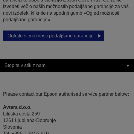
izvedeti več o naših možnostih podaljšane garancije za vaš
novi izdelek, kliknite na spodnji gumb »Ogled možnosti
podaljšane garancije«.
Oglejte si možnosti podaljšane garancije
Stopite v stik z nami
Please contact our Epson authorised service partner below:
Avtera d.o.o.
Litijska cesta 259
1261 Ljubljana-Dobrunje
Slovenia
Tel: +386 1 58 53 610