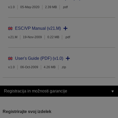
v.1.0
05-May-2020
2.39 MB
.pdf
ESC/VP Manual (v21.M)
v.21.M
19-Nov-2009
0.22 MB
.pdf
User's Guide (PDF) (v1.0)
v.1.0
06-Oct-2009
4.26 MB
.zip
Registracija in možnosti garancije
Registrirajte svoj izdelek