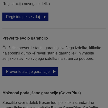
Registracija novega izdelka
Registrirajte se zdaj
Preverite svojo garancijo
Če želite preveriti stanje garancije vašega izdelka, kliknite
na spodnji gumb »Preveri stanje garancije« in vnesite
serijsko številko svojega izdelka na strani za podporo.
Preverite stanje garancije
Možnosti podaljšane garancije (CoverPlus)
Zaščitite svoj izdelek Epson tudi po izteku standardne
garancijske dobe s storitvijo Epson CoverPlus. Če želite