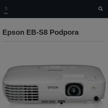
Skip
to
Iskan
main
Meni
content
Epson EB-S8 Podpora