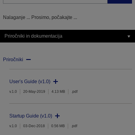
Nalaganje ... Prosimo, počakajte ...
Priročniki in dokumentacija
Priročniki
User's Guide (v1.0)
v.1.0
20-May-2019
4.13 MB
.pdf
Startup Guide (v1.0)
v.1.0
03-Dec-2018
0.56 MB
.pdf