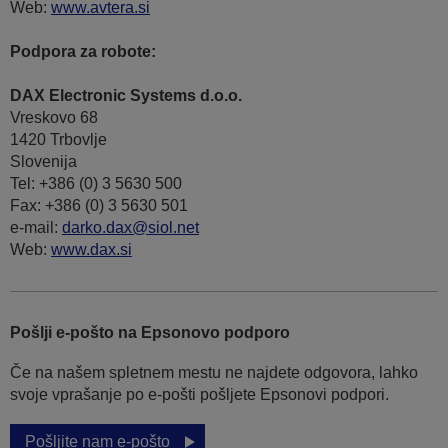
Web:
www.avtera.si
Podpora za robote:
DAX Electronic Systems d.o.o.
Vreskovo 68
1420 Trbovlje
Slovenija
Tel: +386 (0) 3 5630 500
Fax: +386 (0) 3 5630 501
e-mail:
darko.dax@siol.net
Web:
www.dax.si
Pošlji e-pošto na Epsonovo podporo
Če na našem spletnem mestu ne najdete odgovora, lahko
svoje vprašanje po e-pošti pošljete Epsonovi podpori.
Pošljite nam e-pošto