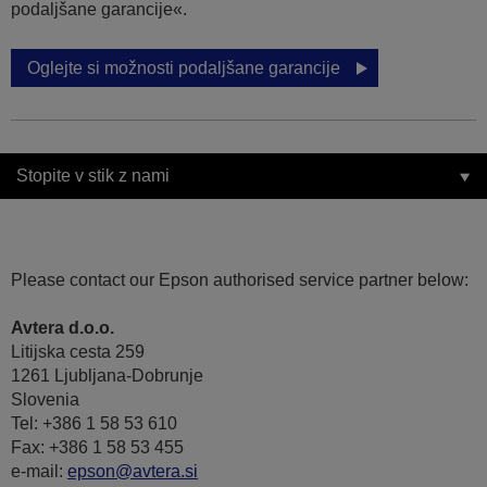
podaljšane garancije«.
Oglejte si možnosti podaljšane garancije
Stopite v stik z nami
Please contact our Epson authorised service partner below:
Avtera d.o.o.
Litijska cesta 259
1261 Ljubljana-Dobrunje
Slovenia
Tel: +386 1 58 53 610
Fax: +386 1 58 53 455
e-mail:
epson@avtera.si