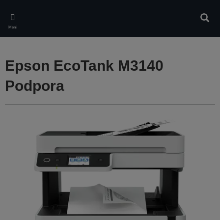
Skip
to
Iskan
main
Meni
content
Epson EcoTank M3140
Podpora