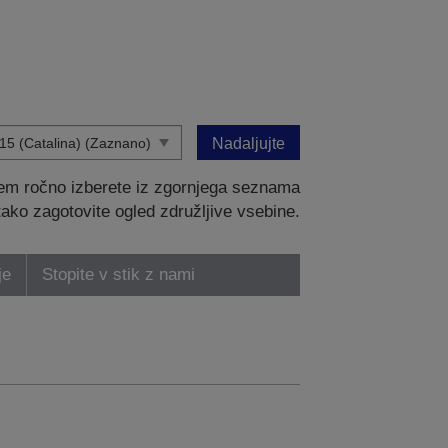
Nadaljujte
tem ročno izberete iz zgornjega seznama
 tako zagotovite ogled združljive vsebine.
je
Stopite v stik z nami