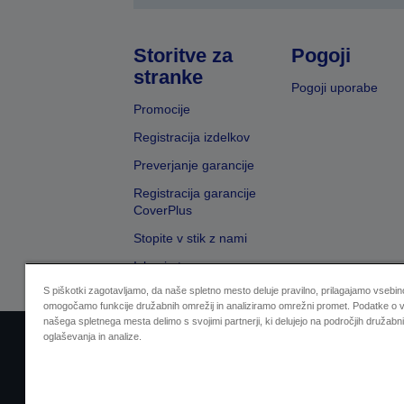
Storitve za
Pogoji
stranke
Pogoji uporabe
Promocije
Registracija izdelkov
Preverjanje garancije
Registracija garancije
CoverPlus
Stopite v stik z nami
Iskanje trgovcev
S piškotki zagotavljamo, da naše spletno mesto deluje pravilno, prilagajamo vsebino
omogočamo funkcije družabnih omrežij in analiziramo omrežni promet. Podatke o v
našega spletnega mesta delimo s svojimi partnerji, ki delujejo na področjih družabni
oglaševanja in analize.
Sellers Identification
Izjava o varovanju