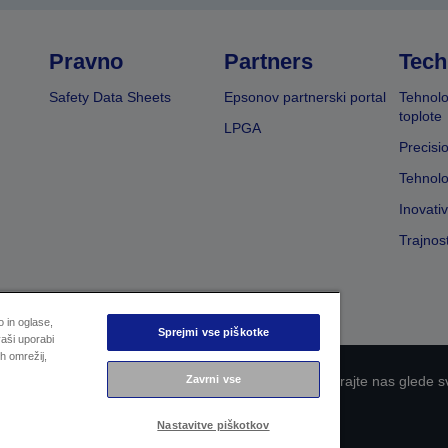
Pravno
Partners
Tech
Safety Data Sheets
Epsonov partnerski portal
Tehnolo
toplote
LPGA
Precisi
Tehnolo
Inovati
Trajnos
 in oglase,
Sprejmi vse piškotke
aši uporabi
h omrežij,
Zavrni vse
 zasebnosti
EU Data Act Compliance
Kontaktirajte nas glede s
Epsonova zavezanost dostopnosti
Nastavitve piškotkov