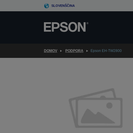
Skip
SLOVENŠČINA
to
main
content
DOMOV
PODPORA
Epson EH-TW2800