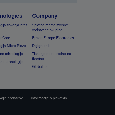
nologies
Company
gija tiskanja brez
Spletno mesto izvršne
vodstvene skupine
onCore
Epson Europe Electronics
gija Micro Piezo
Digigraphie
vne tehnologije
Tiskanje neposredno na
tkanino
tne tehnologije
Globalno
vojih podatkov
Informacije o piškotkih