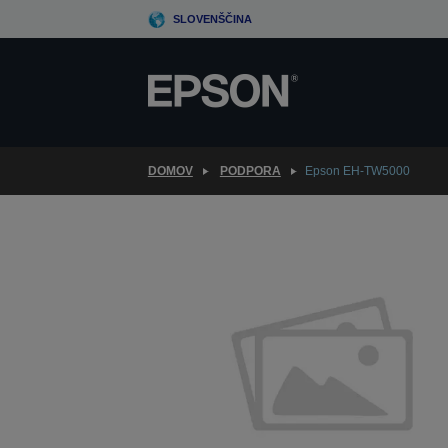
Skip
SLOVENŠČINA
to
main
content
DOMOV
PODPORA
Epson EH-TW5000