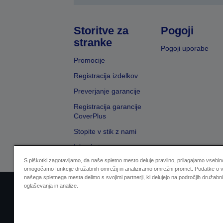
Storitve za
Pogoji
stranke
Pogoji uporabe
Promocije
Registracija izdelkov
Preverjanje garancije
Registracija garancije
CoverPlus
Stopite v stik z nami
Iskanje trgovcev
S piškotki zagotavljamo, da naše spletno mesto deluje pravilno, prilagajamo vsebino
omogočamo funkcije družabnih omrežij in analiziramo omrežni promet. Podatke o v
našega spletnega mesta delimo s svojimi partnerji, ki delujejo na področjih družabni
oglaševanja in analize.
Sellers Identification
Izjava o varovanju