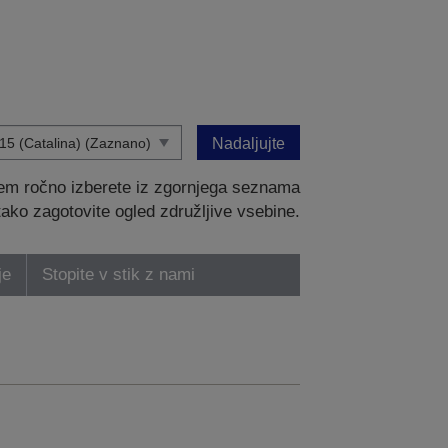
Nadaljujte
tem ročno izberete iz zgornjega seznama
 tako zagotovite ogled združljive vsebine.
je
Stopite v stik z nami