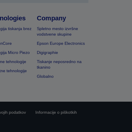
nologies
Company
gija tiskanja brez
Spletno mesto izvršne
vodstvene skupine
onCore
Epson Europe Electronics
gija Micro Piezo
Digigraphie
vne tehnologije
Tiskanje neposredno na
tkanino
tne tehnologije
Globalno
vojih podatkov
Informacije o piškotkih