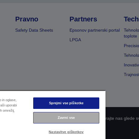
Pravno
Partners
Tech
Safety Data Sheets
Epsonov partnerski portal
Tehnolo
toplote
LPGA
Precisi
Tehnolo
Inovati
Trajnos
 in oglase,
Sprejmi vse piškotke
aši uporabi
h omrežij,
Zavrni vse
 zasebnosti
EU Data Act Compliance
Kontaktirajte nas glede s
Epsonova zavezanost dostopnosti
Nastavitve piškotkov