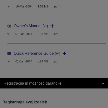
v.-
10-Mar-2004
1.53 MB
.pdf
Owner's Manual (v-)
v.-
01-Jan-2004
1.03 MB
.pdf
Quick Reference Guide (v-)
v.-
01-Jan-2004
1.99 MB
.pdf
Registracija in možnosti garancije
Registrirajte svoj izdelek