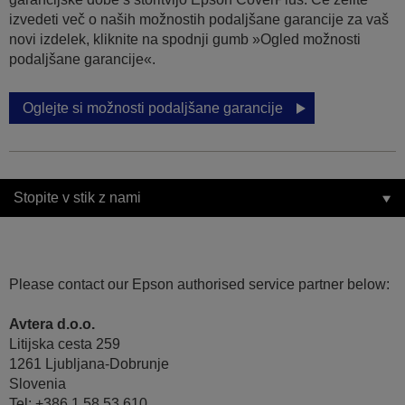
izvedeti več o naših možnostih podaljšane garancije za vaš
novi izdelek, kliknite na spodnji gumb »Ogled možnosti
podaljšane garancije«.
Oglejte si možnosti podaljšane garancije
Stopite v stik z nami
Please contact our Epson authorised service partner below:
Avtera d.o.o.
Litijska cesta 259
1261 Ljubljana-Dobrunje
Slovenia
Tel: +386 1 58 53 610