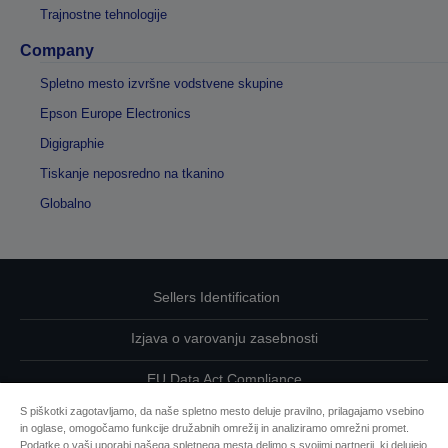
Trajnostne tehnologije
Company
Spletno mesto izvršne vodstvene skupine
Epson Europe Electronics
Digigraphie
Tiskanje neposredno na tkanino
Globalno
Sellers Identification
Izjava o varovanju zasebnosti
EU Data Act Compliance
S piškotki zagotavljamo, da naše spletno mesto deluje pravilno, prilagajamo vsebino
Kontaktirajte nas glede svojih podatkov
in oglase, omogočamo funkcije družabnih omrežij in analiziramo omrežni promet.
Podatke o vaši uporabi našega spletnega mesta delimo s svojimi partnerji, ki delujejo