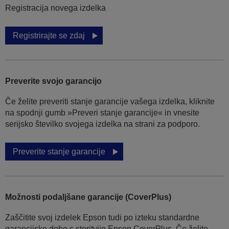
Registracija novega izdelka
Registrirajte se zdaj
Preverite svojo garancijo
Če želite preveriti stanje garancije vašega izdelka, kliknite
na spodnji gumb »Preveri stanje garancije« in vnesite
serijsko številko svojega izdelka na strani za podporo.
Preverite stanje garancije
Možnosti podaljšane garancije (CoverPlus)
Zaščitite svoj izdelek Epson tudi po izteku standardne
garancijske dobe s storitvijo Epson CoverPlus. Če želite