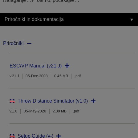
Nalaganje ... Prosimo, počakajte ...
Priročniki in dokumentacija
Priročniki
ESC/VP Manual (v21.J)
v.21.J
05-Dec-2008
0.45 MB
.pdf
Throw Distance Simulator (v1.0)
v.1.0
05-May-2020
2.39 MB
.pdf
Setup Guide (v-)