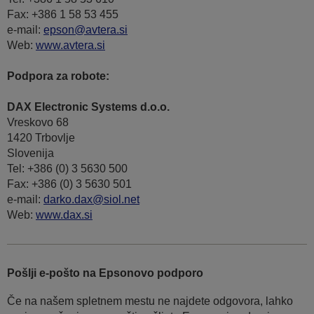
Fax: +386 1 58 53 455
e-mail:
epson@avtera.si
Web:
www.avtera.si
Podpora za robote:
DAX Electronic Systems d.o.o.
Vreskovo 68
1420 Trbovlje
Slovenija
Tel: +386 (0) 3 5630 500
Fax: +386 (0) 3 5630 501
e-mail:
darko.dax@siol.net
Web:
www.dax.si
Pošlji e-pošto na Epsonovo podporo
Če na našem spletnem mestu ne najdete odgovora, lahko