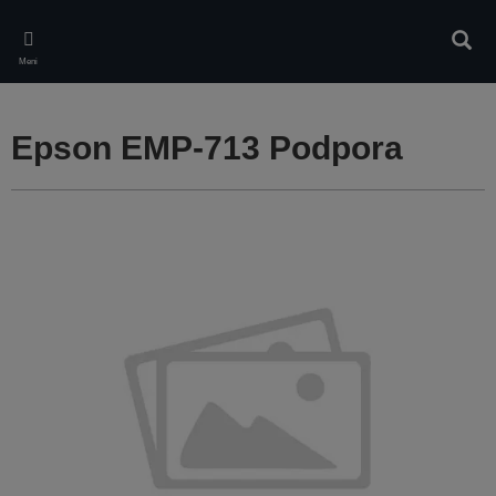
Skip
to
Iskan
main
Meni
content
Epson EMP-713 Podpora