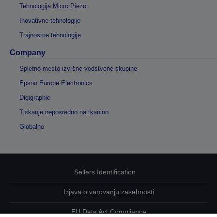
Tehnologija Micro Piezo
Inovativne tehnologije
Trajnostne tehnologije
Company
Spletno mesto izvršne vodstvene skupine
Epson Europe Electronics
Digigraphie
Tiskanje neposredno na tkanino
Globalno
Sellers Identification
Izjava o varovanju zasebnosti
EU Data Act Compliance