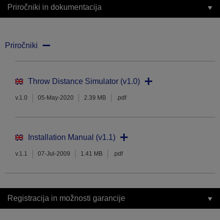
Priročniki in dokumentacija
Priročniki
Throw Distance Simulator (v1.0)
v.1.0
05-May-2020
2.39 MB
.pdf
Installation Manual (v1.1)
v.1.1
07-Jul-2009
1.41 MB
.pdf
Registracija in možnosti garancije