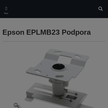
Skip
to
Iskan
main
Meni
content
Epson EPLMB23 Podpora