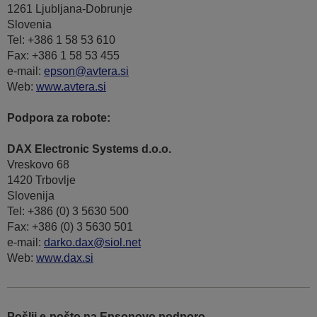
1261 Ljubljana-Dobrunje
Slovenia
Tel: +386 1 58 53 610
Fax: +386 1 58 53 455
e-mail:
epson@avtera.si
Web:
www.avtera.si
Podpora za robote:
DAX Electronic Systems d.o.o.
Vreskovo 68
1420 Trbovlje
Slovenija
Tel: +386 (0) 3 5630 500
Fax: +386 (0) 3 5630 501
e-mail:
darko.dax@siol.net
Web:
www.dax.si
Pošlji e-pošto na Epsonovo podporo