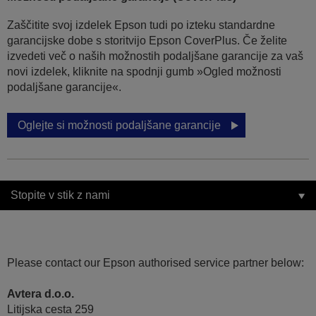
Zaščitite svoj izdelek Epson tudi po izteku standardne
garancijske dobe s storitvijo Epson CoverPlus. Če želite
izvedeti več o naših možnostih podaljšane garancije za vaš
novi izdelek, kliknite na spodnji gumb »Ogled možnosti
podaljšane garancije«.
Oglejte si možnosti podaljšane garancije
Stopite v stik z nami
Please contact our Epson authorised service partner below:
Avtera d.o.o.
Litijska cesta 259