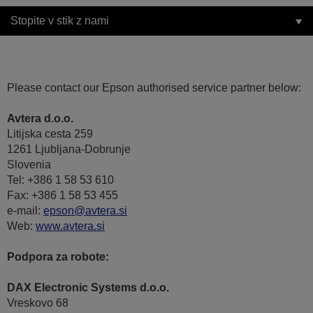
Stopite v stik z nami
Please contact our Epson authorised service partner below:
Avtera d.o.o.
Litijska cesta 259
1261 Ljubljana-Dobrunje
Slovenia
Tel: +386 1 58 53 610
Fax: +386 1 58 53 455
e-mail:
epson@avtera.si
Web:
www.avtera.si
Podpora za robote:
DAX Electronic Systems d.o.o.
Vreskovo 68