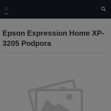
Skip
to
Iskan
main
Meni
content
Epson Expression Home XP-
3205 Podpora