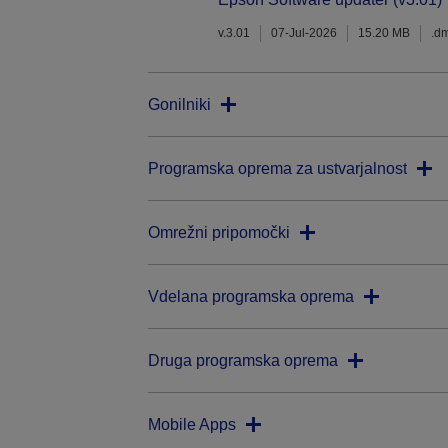
v.3.01
07-Jul-2026
15.20 MB
.d
Gonilniki
Programska oprema za ustvarjalnost
Omrežni pripomočki
Vdelana programska oprema
Druga programska oprema
Mobile Apps