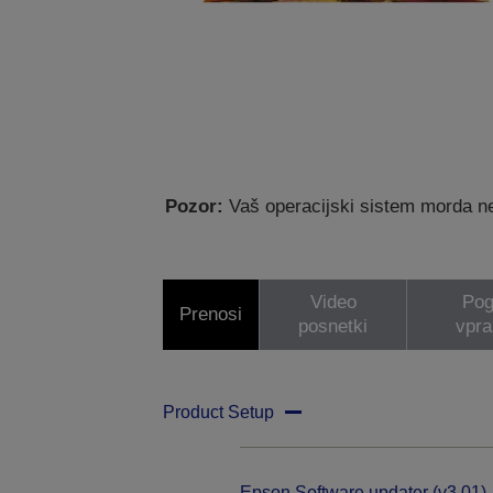
Pozor:
Vaš operacijski sistem morda ne
Video
Pog
Prenosi
posnetki
vpra
Product Setup
Epson Software updater (v3.01)