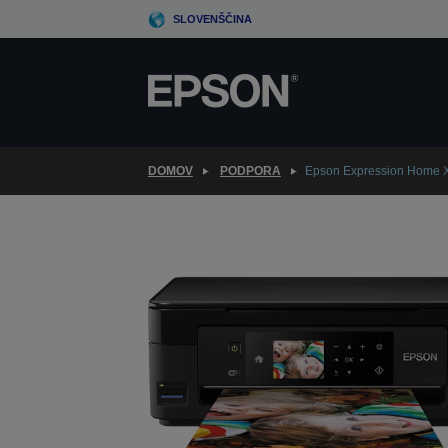
Skip
SLOVENŠČINA
to
main
content
DOMOV
PODPORA
Epson Expression Home 