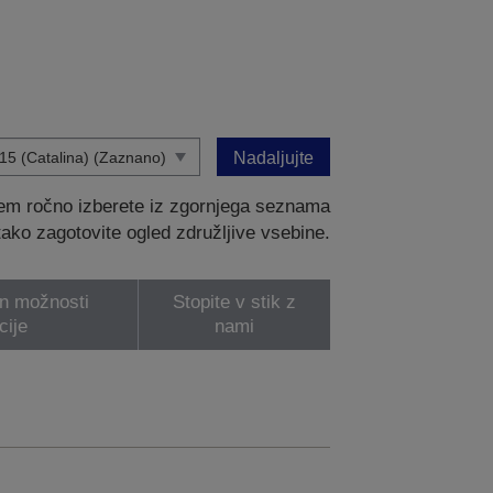
Nadaljujte
tem ročno izberete iz zgornjega seznama
 tako zagotovite ogled združljive vsebine.
in možnosti
Stopite v stik z
cije
nami