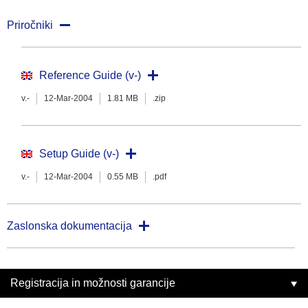
Priročniki
Reference Guide (v-)
v.-
12-Mar-2004
1.81 MB
.zip
Setup Guide (v-)
v.-
12-Mar-2004
0.55 MB
.pdf
Zaslonska dokumentacija
Registracija in možnosti garancije