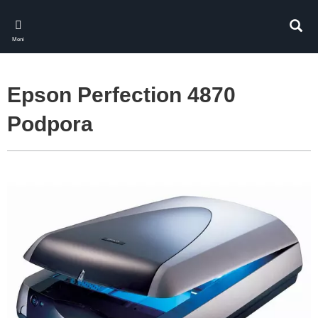
Skip
to
Iskan
main
Meni
content
Epson Perfection 4870
Podpora