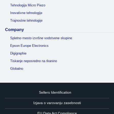
Tehnologija Micro Piezo
Inovativne tehnologije
Trajnostne tehnologije
Company
Spletno mesto izvršne vodstvene skupine
Epson Europe Electronics
Digigraphie
Tiskanje neposredno na tkanino
Globalno
Sellers Identification
Izjava o varovanju zasebnosti
EU Data Act Compliance