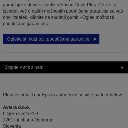
garancijske dobe s storitvijo Epson CoverPlus. Če želite
izvedeti več o naših možnostih podaljšane garancije za vaš
novi izdelek, kliknite na spodnji gumb »Ogled možnosti
podaljšane garancije«.
Oglejte si možnosti podaljšane garancije
Stopite v stik z nami
Please contact our Epson authorised service partner below:
Avtera d.o.o.
Litijska cesta 259
1261 Ljubljana-Dobrunje
Slovenia