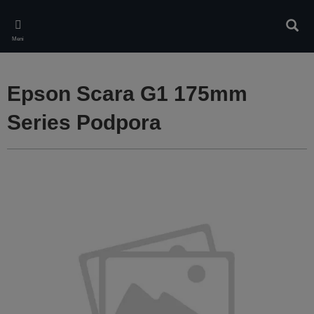
Skip
to
Iskan
main
Meni
content
Epson Scara G1 175mm
Series Podpora