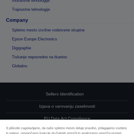
Inovativne tehnologije
Trajnostne tehnologije
Company
Spletno mesto izvršne vodstvene skupine
Epson Europe Electronics
Digigraphie
Tiskanje neposredno na tkanino
Globalno
Sellers Identification
Izjava o varovanju zasebnosti
EU Data Act Compliance
S piškotki zagotavljamo, da naše spletno mesto deluje pravilno, prilagajamo vsebino
Kontaktirajte nas glede svojih podatkov
in oglase, omogočamo funkcije družabnih omrežij in analiziramo omrežni promet.