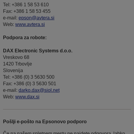
Tel: +386 1 58 53 610
Fax: +386 1 58 53 455
e-mail:
epson@avtera.si
Web:
www.avtera.si
Podpora za robote:
DAX Electronic Systems d.o.o.
Vreskovo 68
1420 Trbovlje
Slovenija
Tel: +386 (0) 3 5630 500
Fax: +386 (0) 3 5630 501
e-mail:
darko.dax@siol.net
Web:
www.dax.si
Pošlji e-pošto na Epsonovo podporo
Če na našem spletnem mestu ne najdete odgovora, lahko