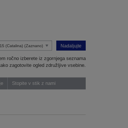
Nadaljujte
tem ročno izberete iz zgornjega seznama
 tako zagotovite ogled združljive vsebine.
je
Stopite v stik z nami