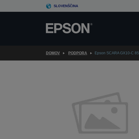
Skip
SLOVENŠČINA
to
main
content
DOMOV
PODPORA
Epson SCARA GX10-C 85