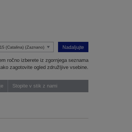
Nadaljujte
tem ročno izberete iz zgornjega seznama
 tako zagotovite ogled združljive vsebine.
je
Stopite v stik z nami