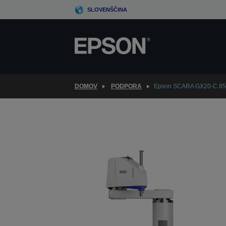
Skip
SLOVENŠČINA
to
main
content
DOMOV
PODPORA
Epson SCARA GX20-C 85