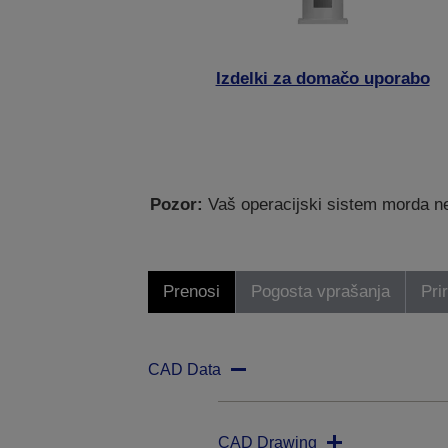
Izdelki za domačo uporabo
Pozor:
Vaš operacijski sistem morda ne
Prenosi
Pogosta vprašanja
Pri
CAD Data
CAD Drawing