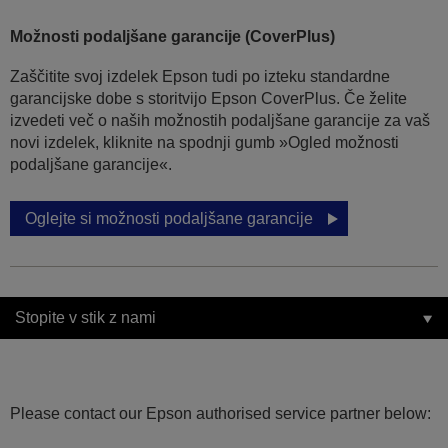
Možnosti podaljšane garancije (CoverPlus)
Zaščitite svoj izdelek Epson tudi po izteku standardne
garancijske dobe s storitvijo Epson CoverPlus. Če želite
izvedeti več o naših možnostih podaljšane garancije za vaš
novi izdelek, kliknite na spodnji gumb »Ogled možnosti
podaljšane garancije«.
Oglejte si možnosti podaljšane garancije
Stopite v stik z nami
Please contact our Epson authorised service partner below: