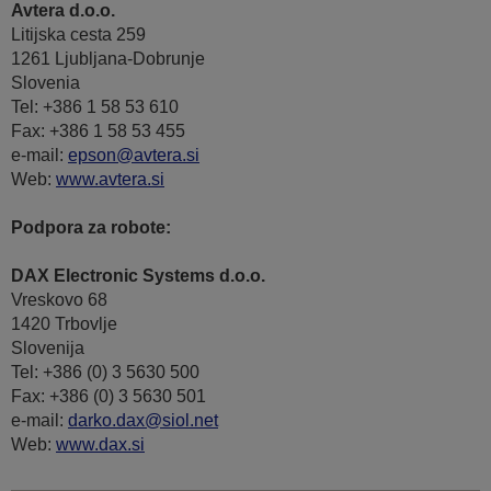
Avtera d.o.o.
Litijska cesta 259
1261 Ljubljana-Dobrunje
Slovenia
Tel: +386 1 58 53 610
Fax: +386 1 58 53 455
e-mail:
epson@avtera.si
Web:
www.avtera.si
Podpora za robote:
DAX Electronic Systems d.o.o.
Vreskovo 68
1420 Trbovlje
Slovenija
Tel: +386 (0) 3 5630 500
Fax: +386 (0) 3 5630 501
e-mail:
darko.dax@siol.net
Web:
www.dax.si