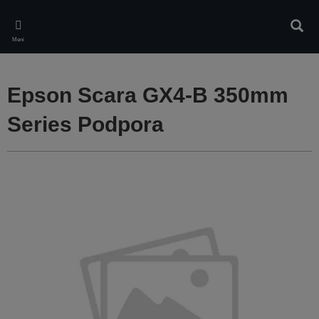
Skip
to
Iskan
main
Meni
content
Epson Scara GX4-B 350mm
Series Podpora