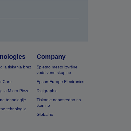
nologies
Company
gija tiskanja brez
Spletno mesto izvršne
vodstvene skupine
onCore
Epson Europe Electronics
gija Micro Piezo
Digigraphie
vne tehnologije
Tiskanje neposredno na
tkanino
tne tehnologije
Globalno