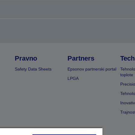
Pravno
Partners
Tech
Safety Data Sheets
Epsonov partnerski portal
Tehnolo
toplote
LPGA
Precisi
Tehnolo
Inovati
Trajnos