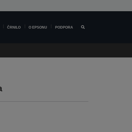
ČRNILO
O EPSONU
PODPORA
a