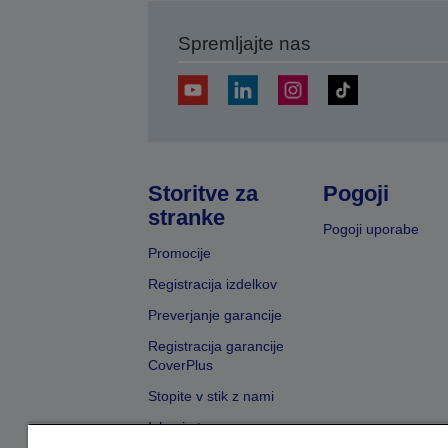
Spremljajte nas
Storitve za
Pogoji
stranke
Pogoji uporabe
Promocije
Registracija izdelkov
Preverjanje garancije
Registracija garancije
CoverPlus
Stopite v stik z nami
Iskanje trgovcev