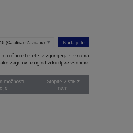
Nadaljujte
tem ročno izberete iz zgornjega seznama
 tako zagotovite ogled združljive vsebine.
in možnosti
Stopite v stik z
cije
nami