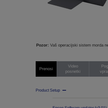
Pozor:
Vaš operacijski sistem morda ne
Video
Pog
Prenosi
posnetki
vpra
Product Setup
Epson Software updater (v3.01)