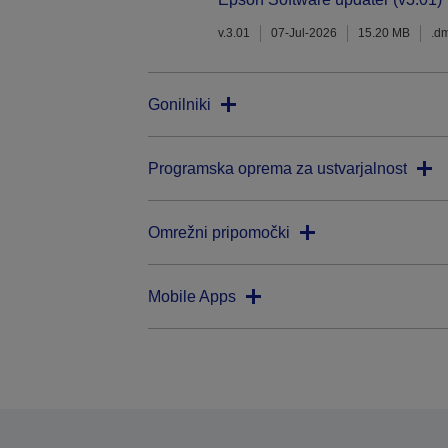
v.3.01
07-Jul-2026
15.20 MB
.d
Gonilniki
Programska oprema za ustvarjalnost
Omrežni pripomočki
Mobile Apps