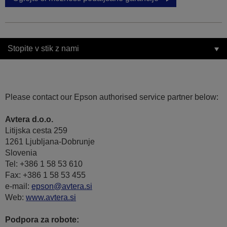
Stopite v stik z nami
Please contact our Epson authorised service partner below:
Avtera d.o.o.
Litijska cesta 259
1261 Ljubljana-Dobrunje
Slovenia
Tel: +386 1 58 53 610
Fax: +386 1 58 53 455
e-mail:
epson@avtera.si
Web:
www.avtera.si
Podpora za robote: