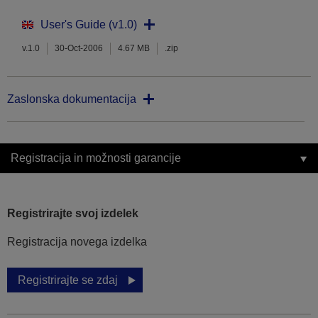
User's Guide (v1.0)
v.1.0
30-Oct-2006
4.67 MB
.zip
Zaslonska dokumentacija
Registracija in možnosti garancije
Registrirajte svoj izdelek
Registracija novega izdelka
Registrirajte se zdaj