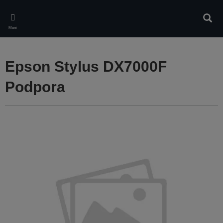
Skip
to
Iskan
main
Meni
content
Epson Stylus DX7000F
Podpora