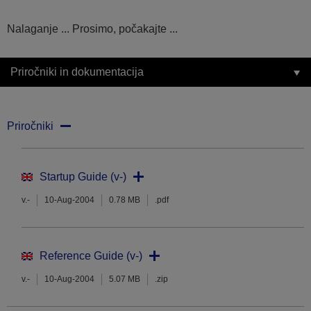
Nalaganje ... Prosimo, počakajte ...
Priročniki in dokumentacija
Priročniki
Startup Guide (v-)
v.-
10-Aug-2004
0.78 MB
.pdf
Reference Guide (v-)
v.-
10-Aug-2004
5.07 MB
.zip