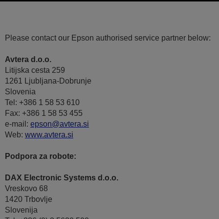
Please contact our Epson authorised service partner below:
Avtera d.o.o.
Litijska cesta 259
1261 Ljubljana-Dobrunje
Slovenia
Tel: +386 1 58 53 610
Fax: +386 1 58 53 455
e-mail:
epson@avtera.si
Web:
www.avtera.si
Podpora za robote:
DAX Electronic Systems d.o.o.
Vreskovo 68
1420 Trbovlje
Slovenija