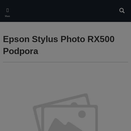
Skip
to
Iskan
main
Meni
content
Epson Stylus Photo RX500
Podpora