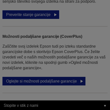
serijsko številko svojega izdelka na strani za podporo.
Preverite stanje garancije
Možnosti podaljšane garancije (CoverPlus)
Zaščitite svoj izdelek Epson tudi po izteku standardne
garancijske dobe s storitvijo Epson CoverPlus. Če želite
izvedeti več o naših možnostih podaljšane garancije za vaš
novi izdelek, kliknite na spodnji gumb »Ogled možnosti
podaljšane garancije«.
Oglejte si možnosti podaljšane garancije
Stopite v stik z nami