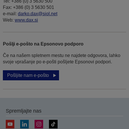
Tel: +386 (0) 3 5630 500
Fax: +386 (0) 3 5630 501
e-mail:
darko.dax@siol.net
Web:
www.dax.si
Pošlji e-pošto na Epsonovo podporo
Če na našem spletnem mestu ne najdete odgovora, lahko
svoje vprašanje po e-pošti pošljete Epsonovi podpori.
Pošljite nam e-pošto
Spremljajte nas