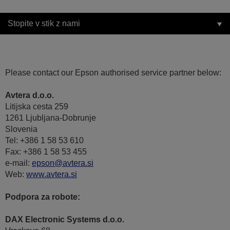
Stopite v stik z nami
Please contact our Epson authorised service partner below:
Avtera d.o.o.
Litijska cesta 259
1261 Ljubljana-Dobrunje
Slovenia
Tel: +386 1 58 53 610
Fax: +386 1 58 53 455
e-mail:
epson@avtera.si
Web:
www.avtera.si
Podpora za robote:
DAX Electronic Systems d.o.o.