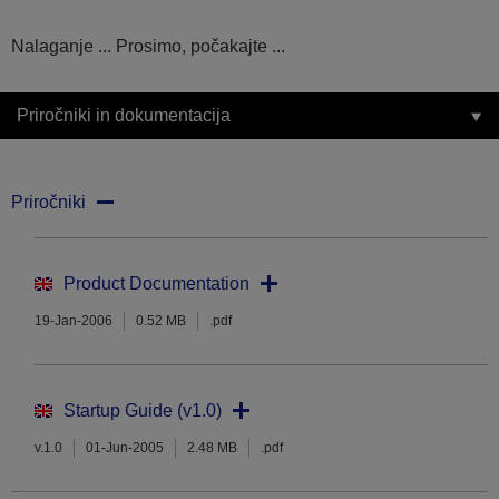
Nalaganje ... Prosimo, počakajte ...
Priročniki in dokumentacija
Priročniki
Product Documentation
19-Jan-2006
0.52 MB
.pdf
Startup Guide (v1.0)
v.1.0
01-Jun-2005
2.48 MB
.pdf