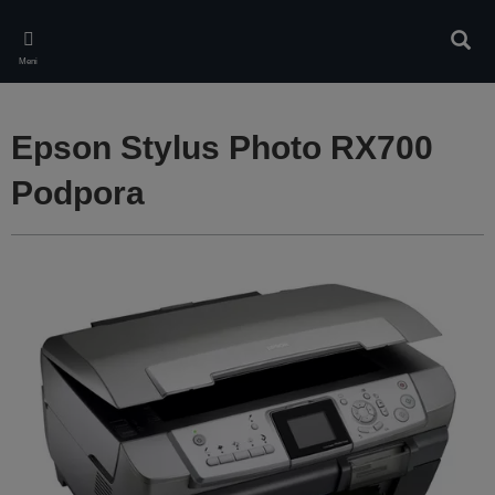
Skip
to
Iskan
main
Meni
content
Epson Stylus Photo RX700
Podpora