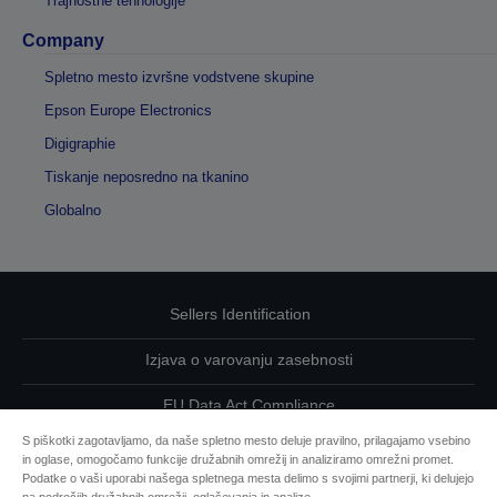
Trajnostne tehnologije
Company
Spletno mesto izvršne vodstvene skupine
Epson Europe Electronics
Digigraphie
Tiskanje neposredno na tkanino
Globalno
Sellers Identification
Izjava o varovanju zasebnosti
EU Data Act Compliance
S piškotki zagotavljamo, da naše spletno mesto deluje pravilno, prilagajamo vsebino
Kontaktirajte nas glede svojih podatkov
in oglase, omogočamo funkcije družabnih omrežij in analiziramo omrežni promet.
Podatke o vaši uporabi našega spletnega mesta delimo s svojimi partnerji, ki delujejo
Informacije o piškotkih