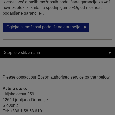
izvedeti več o naših možnostih podaljšane garancije za vaš
novi izdelek, kliknite na spodnji gumb »Ogled možnosti
podaljšane garancije«.
Oglejte si možnosti podaljšane garancije
Stopite v stik z nami
Please contact our Epson authorised service partner below:
Avtera d.o.o.
Litijska cesta 259
1261 Ljubljana-Dobrunje
Slovenia
Tel: +386 1 58 53 610