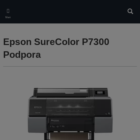
Skip
to
Iskan
main
Meni
content
Epson SureColor P7300
Podpora