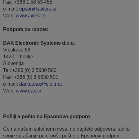
Fax: +386 1 58 53 455
e-mail:
epson@avtera.si
Web:
www.avtera.si
Podpora za robote:
DAX Electronic Systems d.o.o.
Vreskovo 68
1420 Trbovlje
Slovenija
Tel: +386 (0) 3 5630 500
Fax: +386 (0) 3 5630 501
e-mail:
darko.dax@siol.net
Web:
www.dax.si
Pošlji e-pošto na Epsonovo podporo
Če na našem spletnem mestu ne najdete odgovora, lahko
svoje vprašanje po e-pošti pošljete Epsonovi podpori.