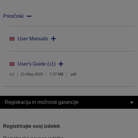
Priročniki
User Manuals
User's Guide (v1)
v.1
21-May-2025
7.37 MB
.pdf
Registracija in možnosti garancije
Registrirajte svoj izdelek