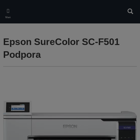
Skip
to
Iskan
main
Meni
content
Epson SureColor SC-F501
Podpora