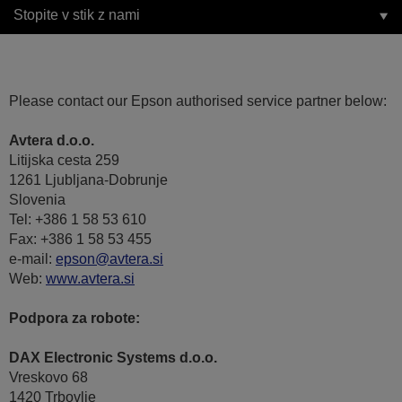
Stopite v stik z nami
Please contact our Epson authorised service partner below:
Avtera d.o.o.
Litijska cesta 259
1261 Ljubljana-Dobrunje
Slovenia
Tel: +386 1 58 53 610
Fax: +386 1 58 53 455
e-mail:
epson@avtera.si
Web:
www.avtera.si
Podpora za robote:
DAX Electronic Systems d.o.o.
Vreskovo 68
1420 Trbovlje