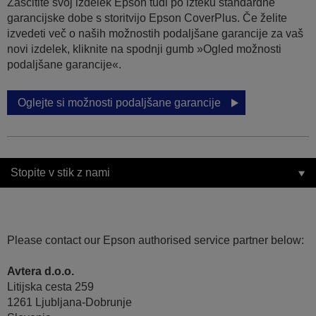
Zaščitite svoj izdelek Epson tudi po izteku standardne
garancijske dobe s storitvijo Epson CoverPlus. Če želite
izvedeti več o naših možnostih podaljšane garancije za vaš
novi izdelek, kliknite na spodnji gumb »Ogled možnosti
podaljšane garancije«.
Oglejte si možnosti podaljšane garancije
Stopite v stik z nami
Please contact our Epson authorised service partner below:
Avtera d.o.o.
Litijska cesta 259
1261 Ljubljana-Dobrunje