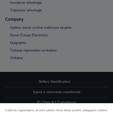
Inovativne tehnologije
Trajnostne tehnologije
Company
Spletno mesto izvršne vodstvene skupine
Epson Europe Electronics
Digigraphie
Tiskanje neposredno na tkanino
Globalno
Sellers Identification
Izjava o varovanju zasebnosti
EU Data Act Compliance
S piškotki zagotavljamo, da naše spletno mesto deluje pravilno, prilagajamo vsebino
Kontaktirajte nas glede svojih podatkov