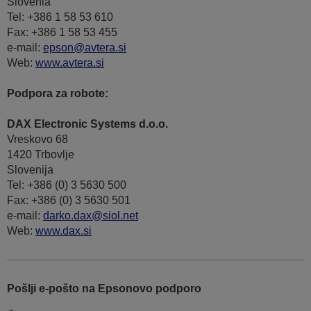
Slovenia
Tel: +386 1 58 53 610
Fax: +386 1 58 53 455
e-mail:
epson@avtera.si
Web:
www.avtera.si
Podpora za robote:
DAX Electronic Systems d.o.o.
Vreskovo 68
1420 Trbovlje
Slovenija
Tel: +386 (0) 3 5630 500
Fax: +386 (0) 3 5630 501
e-mail:
darko.dax@siol.net
Web:
www.dax.si
Pošlji e-pošto na Epsonovo podporo