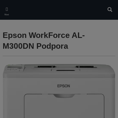
Skip
to
Iskan
main
Meni
content
Epson WorkForce AL-
M300DN Podpora