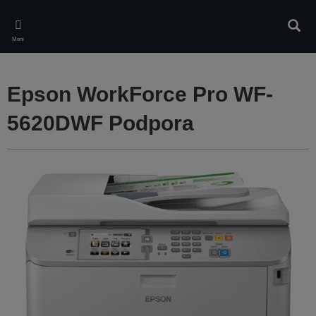
Skip
to
Iskan
main
Meni
content
Epson WorkForce Pro WF-
5620DWF Podpora