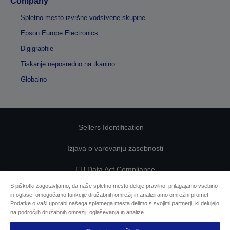
Company
Spletno mesto izvršne vodstvene skupine
Epson Europe Electronics
Digigraphie
Tiskanje neposredno na tkanino
Globalno
Sellers Identification
Izjava o varovanju zasebnosti
EU Data Act Compliance
S piškotki zagotavljamo, da naše spletno mesto deluje pravilno, prilagajamo vsebino
Kontaktirajte nas glede svojih podatkov
in oglase, omogočamo funkcije družabnih omrežij in analiziramo omrežni promet.
Podatke o vaši uporabi našega spletnega mesta delimo s svojimi partnerji, ki delujejo
Informacije o piškotkih
na področjih družabnih omrežij, oglaševanja in analize.