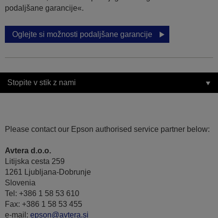
podaljšane garancije«.
Oglejte si možnosti podaljšane garancije
Stopite v stik z nami
Please contact our Epson authorised service partner below:
Avtera d.o.o.
Litijska cesta 259
1261 Ljubljana-Dobrunje
Slovenia
Tel: +386 1 58 53 610
Fax: +386 1 58 53 455
e-mail:
epson@avtera.si