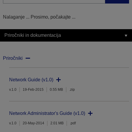
Nalaganje ... Prosimo, počakajte ...
Priročniki in dokumentacija
Priročniki
Network Guide (v1.0)
v.1.0
19-Feb-2015
0.55 MB
.zip
Network Administrator's Guide (v1.0)
v.1.0
20-May-2014
2.01 MB
.pdf