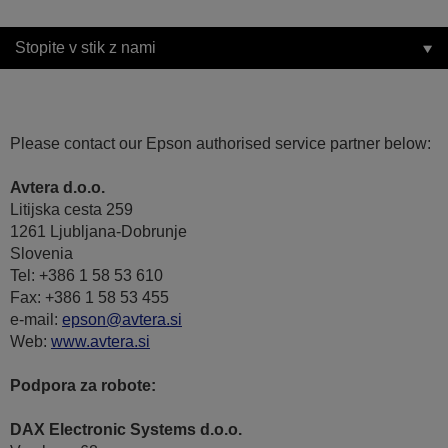
Stopite v stik z nami
Please contact our Epson authorised service partner below:
Avtera d.o.o.
Litijska cesta 259
1261 Ljubljana-Dobrunje
Slovenia
Tel: +386 1 58 53 610
Fax: +386 1 58 53 455
e-mail:
epson@avtera.si
Web:
www.avtera.si
Podpora za robote:
DAX Electronic Systems d.o.o.