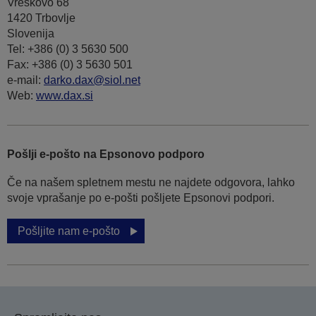
Vreskovo 68
1420 Trbovlje
Slovenija
Tel: +386 (0) 3 5630 500
Fax: +386 (0) 3 5630 501
e-mail:
darko.dax@siol.net
Web:
www.dax.si
Pošlji e-pošto na Epsonovo podporo
Če na našem spletnem mestu ne najdete odgovora, lahko
svoje vprašanje po e-pošti pošljete Epsonovi podpori.
Pošljite nam e-pošto