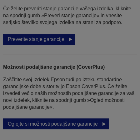
Če želite preveriti stanje garancije vašega izdelka, kliknite
na spodnji gumb »Preveri stanje garancije« in vnesite
serijsko številko svojega izdelka na strani za podporo.
Preverite stanje garancije
Možnosti podaljšane garancije (CoverPlus)
Zaščitite svoj izdelek Epson tudi po izteku standardne
garancijske dobe s storitvijo Epson CoverPlus. Če želite
izvedeti več o naših možnostih podaljšane garancije za vaš
novi izdelek, kliknite na spodnji gumb »Ogled možnosti
podaljšane garancije«.
Oglejte si možnosti podaljšane garancije