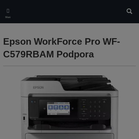
Skip
to
Iskan
main
Meni
content
Epson WorkForce Pro WF-
C579RBAM Podpora