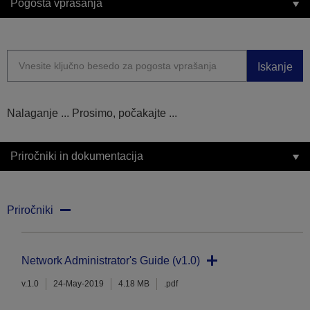
Pogosta vprašanja
Iskanje
Nalaganje ... Prosimo, počakajte ...
Priročniki in dokumentacija
Priročniki
Network Administrator's Guide (v1.0)
v.1.0
24-May-2019
4.18 MB
.pdf