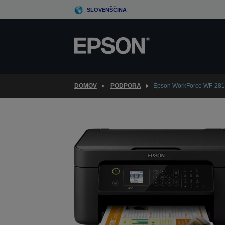
Skip
SLOVENŠČINA
to
main
content
DOMOV
PODPORA
Epson WorkForce WF-28