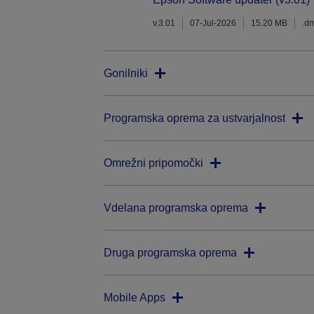
v.3.01
07-Jul-2026
15.20 MB
.d
Gonilniki
Programska oprema za ustvarjalnost
Omrežni pripomočki
Vdelana programska oprema
Druga programska oprema
Mobile Apps