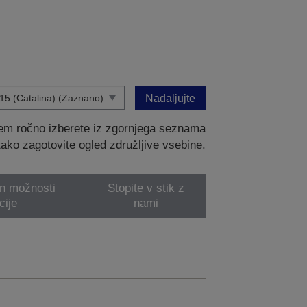
Nadaljujte
tem ročno izberete iz zgornjega seznama
 tako zagotovite ogled združljive vsebine.
in možnosti
Stopite v stik z
cije
nami