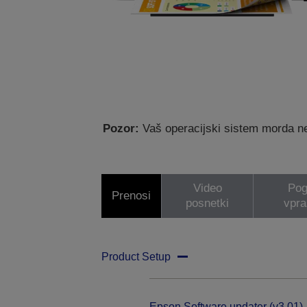
Pozor:
Vaš operacijski sistem morda ne
Video
Pog
Prenosi
posnetki
vpra
Product Setup
Epson Software updater (v3.01)