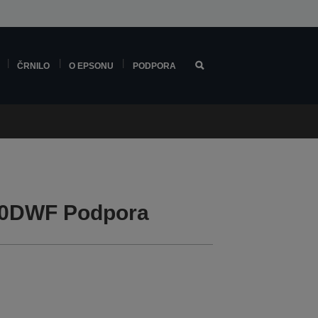
ČRNILO
O EPSONU
PODPORA
10DWF Podpora